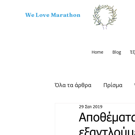
We Love Marathon
Home
Blog
Έξ
Όλα τα άρθρα
Πρίσμα
29 Σεπ 2019
Αρχαίος Μαραθώνας
Αποθέματα
εξαντλούμ
Μαραθώνιος Δρόμος