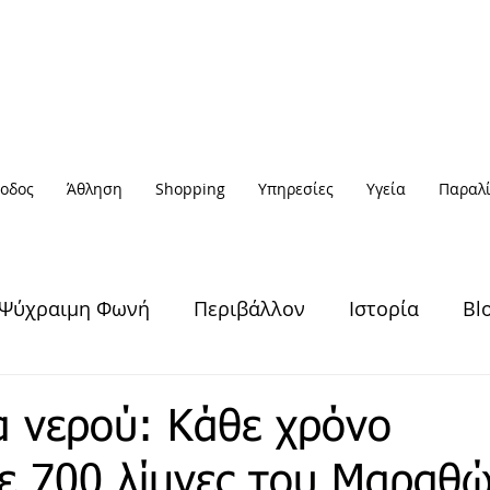
οδος
Άθληση
Shopping
Υπηρεσίες
Υγεία
Παραλί
Ψύχραιμη Φωνή
Περιβάλλον
Ιστορία
Bl
Υγεία & Ευεξία
Πολιτισμός
Άθληση
 νερού: Κάθε χρόνο
ε 700 λίμνες του Μαραθ
Έξοδος
Πρόσωπα
Αφηγήσεις
Νέα / Ειδήσ