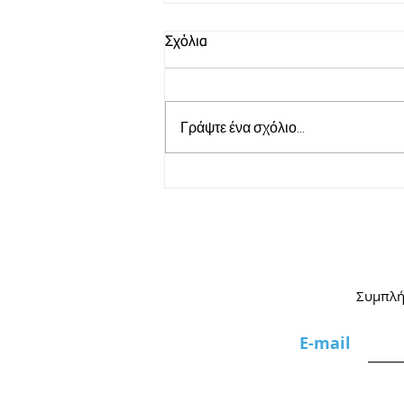
Σχόλια
Γράψτε ένα σχόλιο...
Παιδική θεατρική
παράσταση «Ηρακλής» |
Ιούλιο στη Νέα Μάκρη
Συμπλήρ
Ε-mail