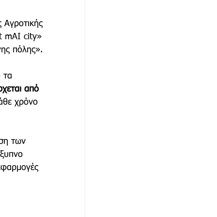
 Αγροτικής 
 mAI city» 
νης πόλης».
 τα 
χεται από 
κάθε χρόνο 
ση των 
έξυπνο 
 εφαρμογές 