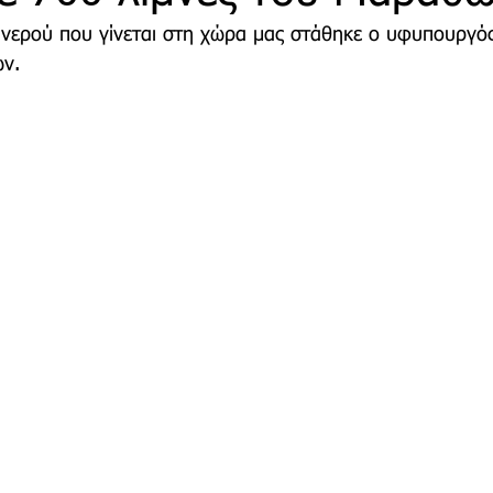
νερού που γίνεται στη χώρα μας στάθηκε ο υφυπουργός
ν. 
τρο
Deco
Παιδί
Auto
Εκκλησίες Μαρ
οινωνίας
Μαραθώνια Μονοπάτια