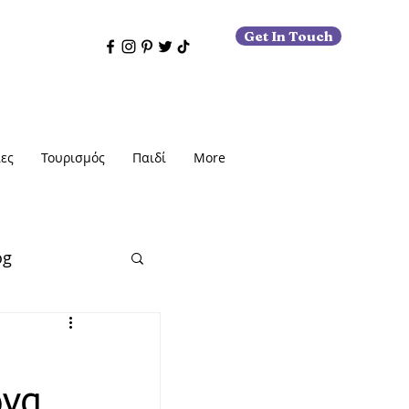
Get In Touch
ες
Τουρισμός
Παιδί
More
og
ώνα
εις