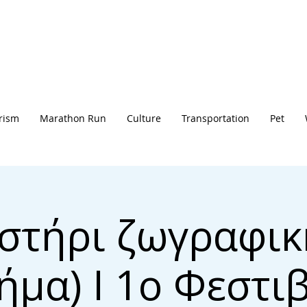
rism
Marathon Run
Culture
Transportation
Pet
στήρι ζωγραφική
ήμα) Ι 1ο Φεστι