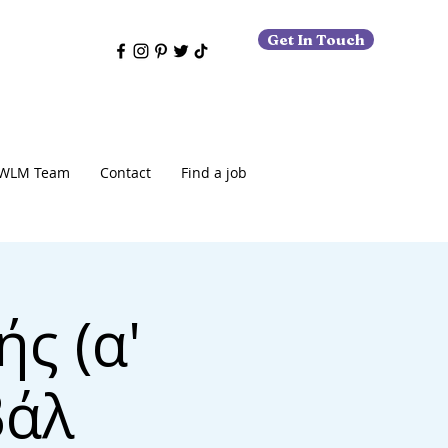
Get In Touch
WLM Team
Contact
Find a job
ς (α'
βάλ