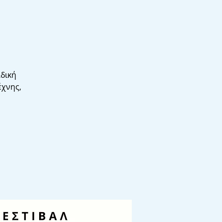
δική
έχνης,