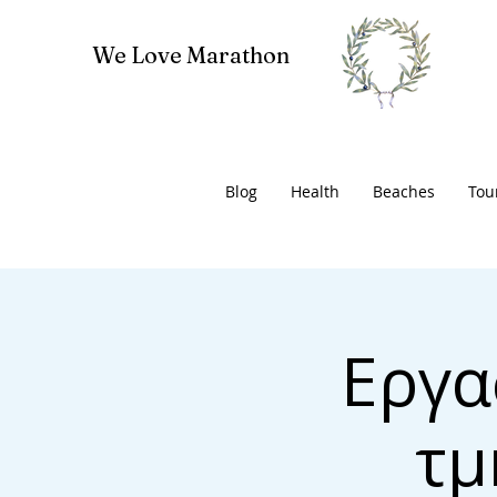
We Love Marathon
Blog
Health
Beaches
Tou
Εργα
τμ