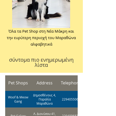
Όλα τα Pet Shop στη Νέα Μάκρη και
την ευρύτερη περιοχή του Μαραθώνα
αλφαβητικά
σύντομα πιο ενημερωμένη
λίστα
Pet Shops
Address
Telephone
Δημοσθένους 4,
Woof & Meow
Παραλία
2294055064
Gang
Μαραθώνα
Λ. Διονύσου 41,
Pet Galaxy
2294096835