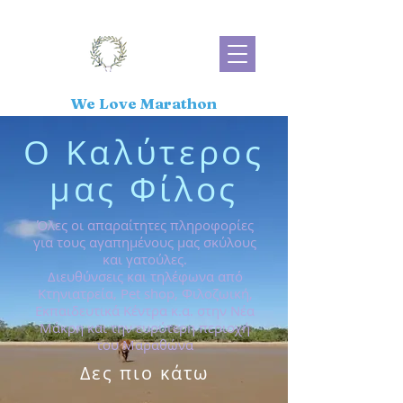
We Love Marathon
Ο Καλύτερος
μας Φίλος
Όλες οι απαραίτητες πληροφορίες
για τους αγαπημένους μας σκύλους
και γατούλες.
Διευθύνσεις και τηλέφωνα από
Κτηνιατρεία, Pet shop, Φιλοζωική,
Εκπαιδευτικά Κέντρα κ.α. στην Νέα
Μάκρη και την ευρύτερη περιοχή
του Μαραθώνα
Δες πιο κάτω