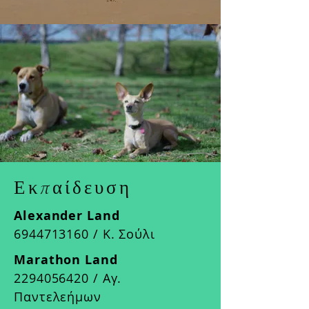
Εκπαίδευση
Alexander Land
6944713160
/ Κ. Σούλι
Marathon Land
2294056420
/ Αγ.
Παντελεήμων