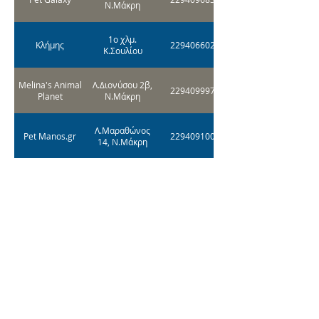
Ν.Μάκρη
1ο χλμ.
Κλήμης
2294066024
Κ.Σουλίου
Melina's Animal
Λ.Διονύσου 2β,
2294099978
Planet
Ν.Μάκρη
Λ.Μαραθώνος
Pet Manos.gr
2294091001
14, Ν.Μάκρη
Λ.Μαραθώνος
Ζορμπάς
2294090391
57, Ν.Μάκρη,
Λ.Σουλίου 105,
Antimisaris
2294067830
Μαραθώνας
Λ.Μαραθώνος
Pet City
2294111255
22, Ν.Μάκρη