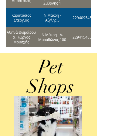
Απόστολος
Σμύρνης 1
Καρατάσιος
Ν.Μάκρη -
2294095456
Στέργιος
Αίγλης 5
Αθηνά Θωμαίδου
Ν.Μάκρη - Λ.
& Γιώργος
2294154854
Μαραθώνος 100
Μουσχής
Pet
Shops