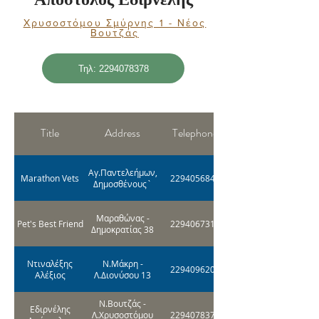
Χρυσοστόμου Σμύρνης 1 - Νέος
Βουτζάς
Τηλ: 2294078378
Title
Address
Telephone
Αγ.Παντελεήμων,
Marathon Vets
2294056849
Δημοσθένους`
Μαραθώνας -
Pet's Best Friend
2294067311
Δημοκρατίας 38
Ντιναλέξης
Ν.Μάκρη -
2294096205
Αλέξιος
Λ.Διονύσου 13
Ν.Βουτζάς -
Εδιρνέλης
Λ.Χρυσοστόμου
2294078378