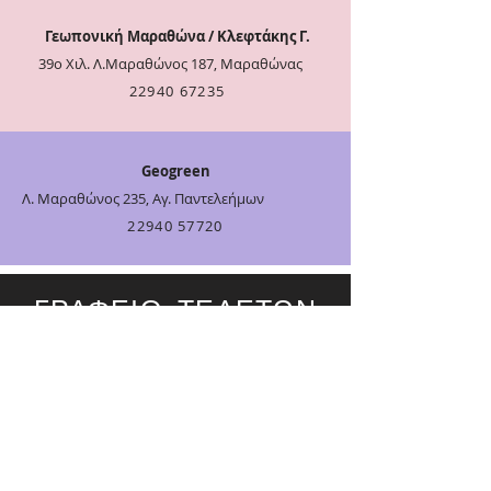
Γεωπονική Μαραθώνα / Κλεφτάκης Γ.
39ο Χιλ. Λ.Μαραθώνος 187, Μαραθώνας
22940 67235
Geogreen
Λ. Μαραθώνος 235, Αγ. Παντελεήμων
22940 57720
ΓΡΑΦΕΙΟ ΤΕΛΕΤΩΝ
ΠΑΠΑΜΑΚΑΡΙΟΣ:
Λ.Μαραθώνος
215, Ν. Μάκρη -
2294098888
ΓΚΙΝΟΣΑΤΗΣ:
Αθ.Χρυσίνα 42,
Μαραθώνας -
2294099861