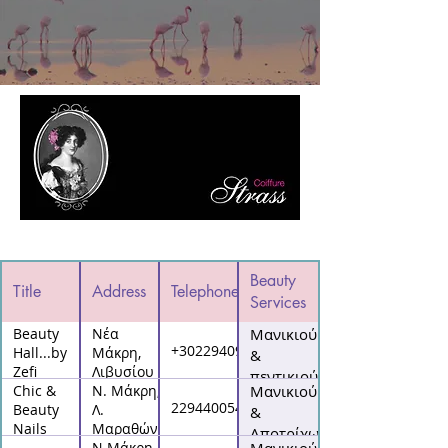
Beauty
Title
Address
Telephone
Services
Beauty
Νέα
Μανικιούρ
+302294092290
Hall...by
Μάκρη,
&
Zefi
Λιβυσίου
πεντικιούρ
Chic &
27-29
Ν. Μάκρη,
Μανικιούρ
2294400541
Beauty
Λ.
&
Nails
Μαραθώνος
Αποτρίχωση
121
Ν.Μάκρη,