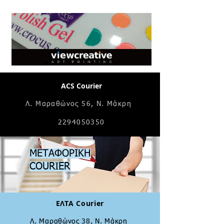
Ο Δημήτρης
Λ.Μαραθώνος 78,
Ν. Μάκρη
ACS Courier
2294092182
Λ. Μαραθώνος 56, Ν. Μάκρη
22940
50350
ΜΕΤΑΦΟΡΙΚΗ
COURIER
ΕΛΤΑ Courier
Λ. Μαραθώνος 38, Ν. Μάκρη