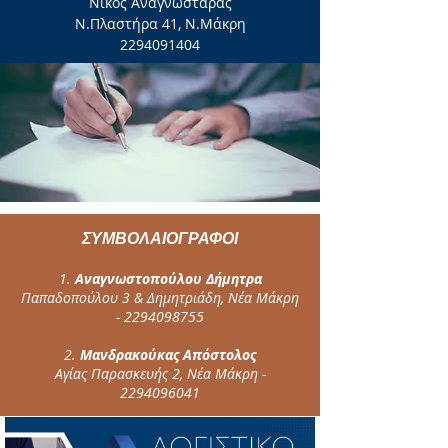
Νίκος Αναγνωσταράς
Ν.Πλαστήρα 41, Ν.Μάκρη
2294091404
ΣΥΜΒΟΛΑΙΟΓΡΑΦΟΙ
Αναγνωστοπούλου Δήμητρα
Παπαδοπούλου 3 & Δημητριάδη, Νέα Μάκρη
- 2294098755
Μανδρακούκας Απόστολος
Αγίας Παρασκευής 2, Νέα Μάκρη -
2294096041