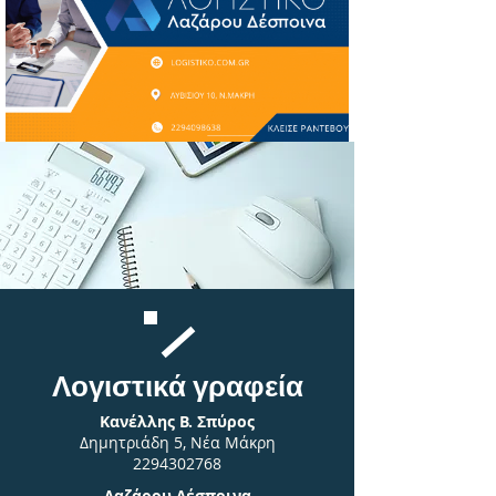
Λογιστικά γραφεία
Κανέλλης Β. Σπύρος
Δημητριάδη 5, Νέα Μάκρη
2294302768
Λαζάρου Δέσποινα