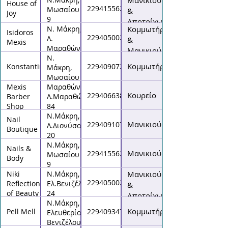
Μανικιούρ
House of
2294155623
Μωσαίου
&
Joy
9
Αποτρίχωση
Ν. Μάκρη,
Κομμωτήριο
Isidoros
2294050027
Λ.
&
Mexis
Μαραθώνος
Μανικιούρ
183
Ν.
Κομμωτήριο
Konstantinos
2294090722
Μάκρη,
Μωσαίου
Mexis
19
Μαραθώνας,
Κουρείο
229406638
Barber
Λ.Μαραθώνος
Shop
84
Ν.Μάκρη,
Nail
Μανικιούρ
2294091074
Λ.Διονύσου
Boutique
20
Ν.Μάκρη,
Nails &
Μανικιούρ
2294155623
Μωσαίου
Body
9
Niki
Ν.Μάκρη,
Μανικιούρ
2294050024
Reflections
Ελ.Βενιζέλου
&
of Beauty
24
Αποτρίχωση
Ν.Μάκρη,
Κομμωτήριο
Pell Mell
2294093477
Ελευθερίου
Βενιζέλου