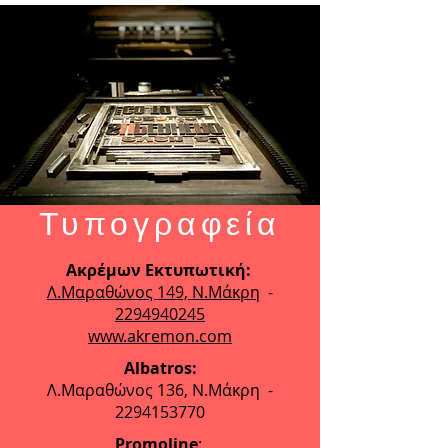
Τυπογραφεία
Ακρέμων Εκτυπωτική:
Λ.Μαραθώνος 149, Ν.Μάκρη
-
2294940245
www.akremon.com
Albatros:
Λ.Μαραθώνος 136, Ν.Μάκρη -
2294153770
Promoline
: