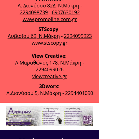
Λ. Διονύσου 82Δ, Ν.Μάκρη
-
2294098739
-
6907630192
www.promoline.com.gr
STScopy
:
Λυβισίου 69, Ν.Μάκρη
-
2294099923
www.stscopy.gr
View Creative
:
Λ.Μαραθώνος 178, Ν.Μάκρη
-
2294099026
viewcreative.gr
3Dworx
:
Λ.Διονύσου 5, Ν.Μάκρη - 2294401090