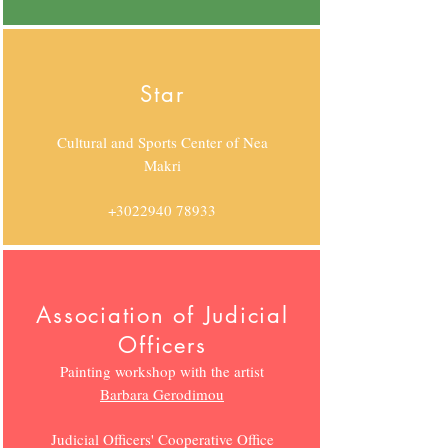
Star
Cultural and Sports Center of Nea
Makri
+3022940 78933
Association of Judicial
Officers
Painting workshop with the artist
Barbara Gerodimou
Judicial Officers' Cooperative Office