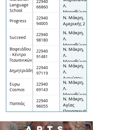
60
22940
Language
Λ.
66860
School
Μαραθώνος
Ν. Μάκρη,
126
22940
Progress
94005
Αμερικής 2
Ν. Μάκρη,
22940
Succeed
Λ.
98180
Μαραθώνος
Βαφειάδου
Ν. Μάκρη,
137,
22940
- Κέντρο
Λ.
91481
Γερμανικών
Μαραθώνος
Ν. Μάκρη,
89
22940
Δημητριάδης
Λ.
97119
Διονύσου
Ν. Μάκρη,
29
Ευρω
22940
Λ.
Cosmos
69143
Μαραθώνος
Ν. Μάκρη,
& Αγ.
22940
Παππάς
Αγίας
96055
Παρασκευής
Παρασκευής
9
Arts