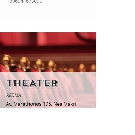
+306
94
4675090
THEATER
KEDMA
Av. Marathonos 196, Nea Makri
+302294069800
ΜΙΜΗΣΙΣ
καλαφάτη 19, Νέα Μάκρη