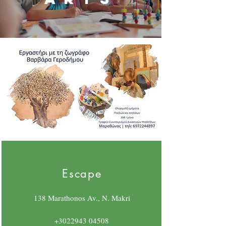
Escape
138 Marathonos Av., N. Makri
+3022943 04508