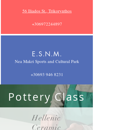
56 Iliados St., Trikorynthos
+306972244897
E.S.N.M.
Nea Makri Sports and Cultural Park
+30693 946 8231
Pottery Class
Hellenic
Ceramic