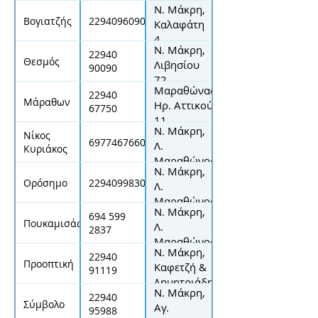
Ν. Μάκρη,
6
Βογιατζής
2294096090
Καλαφάτη
4
Ν. Μάκρη,
22940
Θεσμός
Λιβησίου
90090
72
Μαραθώνας,
22940
Μάραθων
Ηρ. Αττικού
67750
11
Ν. Μάκρη,
Νίκος
6977467660
Λ.
Κυριάκος
Μαραθώνος
Ν. Μάκρη,
116
Ορόσημο
2294099830
Λ.
Μαραθώνος
Ν. Μάκρη,
79
694 599
Πουκαμισάς
Λ.
2837
Μαραθώνος
Ν. Μάκρη,
118
22940
Προοπτική
Καφετζή &
91119
Δημητριάδη
Ν. Μάκρη,
22940
Σύμβολο
Αγ.
95988