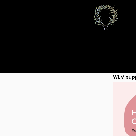
We Love Marathon
Blog
Health
Beaches
Tou
WLM sup