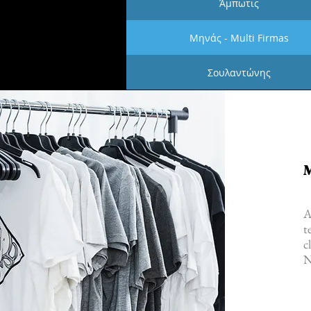
Άμπωτις
Μηνάς - Multi Firmas
Σουλαντώνης
M
A
t
c
N