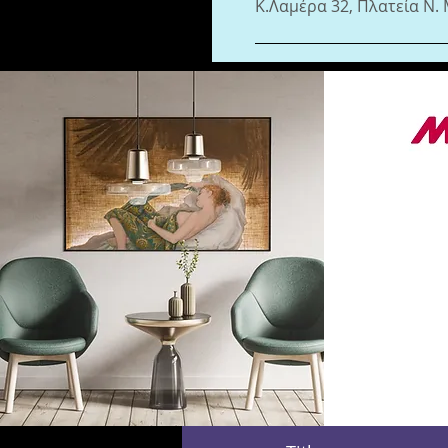
Κ.Λαμέρα 32, Πλατεία Ν.