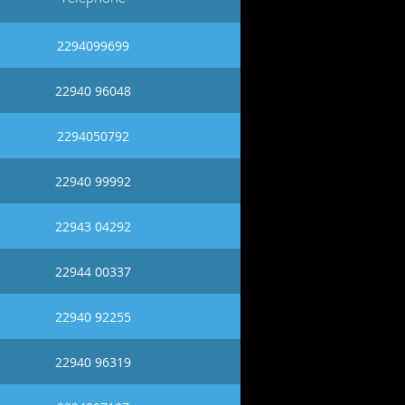
2294099699
22940 96048
2294050792
22940 99992
22943 04292
22944 00337
22940 92255
22940 96319