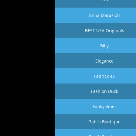
Anna Marazioti
BEST USA Originals
Billy
Elegance
Fabrick 45
Fashion Duck
Funky Vibes
Gabi's Boutique