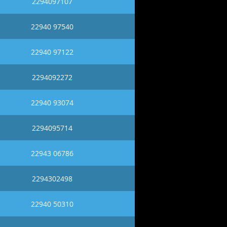
2294097107
22940 97540
22940 97122
2294092272
22940 93074
2294095714
22943 06786
2294302498
22940 50310