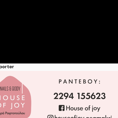
rism
Marathon Run
Culture
Transportation
Pet
porter