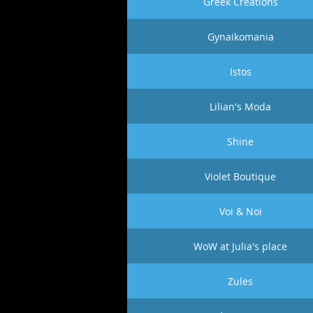
Greek Creations
Gynaikomania
Istos
Lilian's Moda
Shine
Violet Boutique
Voi & Noi
WoW at Julia's place
Zules