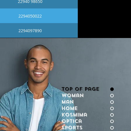
22940 98650
2294050022
2294097890
Top of Page
Woman
Man
Home
Kosmima
Optica
Sports