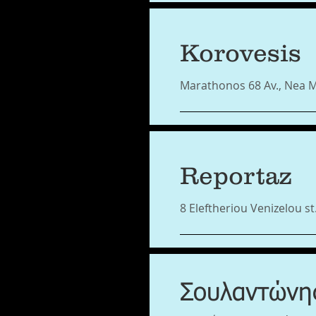
Korovesis
Marathonos 68 Av., Nea M
Reportaz
8 Eleftheriou Venizelou s
Σουλαντώνη