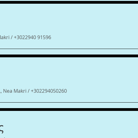
akri / +3022940 91596
t., Nea Makri / +302294050260
ς