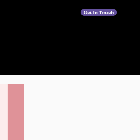
Get In Touch
WLM Team
Contact
Find a job