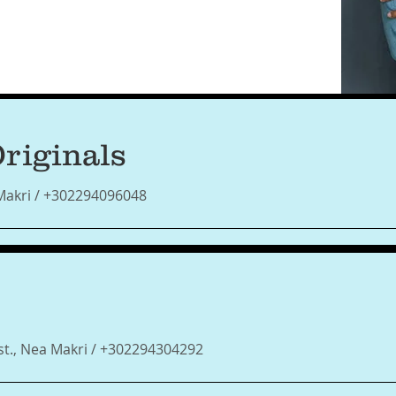
riginals
Makri / +302294096048
st., Nea Makri / +302294304292