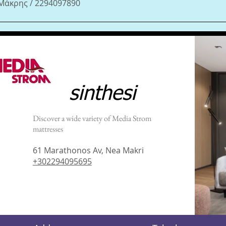
 Μάκρης / 2294097890
sinthesi
Discover a wide variety of Media Strom
mattresses
61 Marathonos Av, Nea Makri
+302294095695