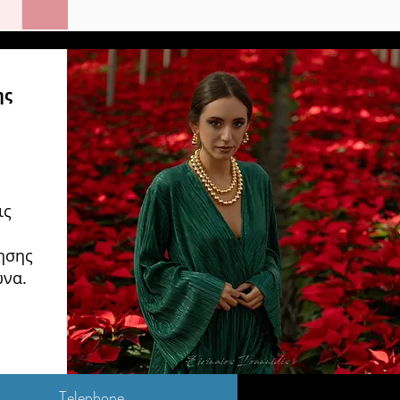
ης
ις
ησης
ώνα.
Telephone