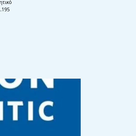
ητικό
.195