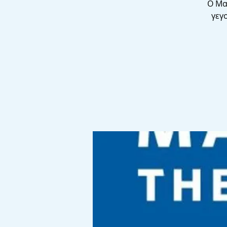
Ο Μα
γεγ