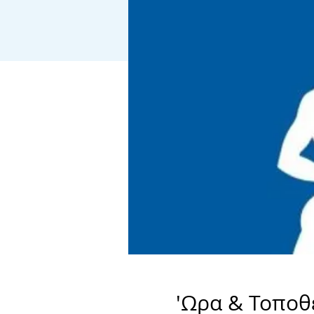
'Ωρα & Τοποθ