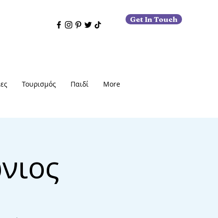
Get In Touch
ες
Τουρισμός
Παιδί
More
νιος