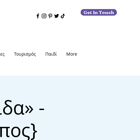
Get In Touch
ες
Τουρισμός
Παιδί
More
δα» -
πος}