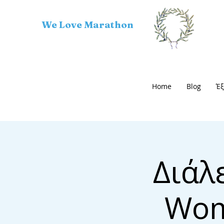
We Love Marathon
Home
Blog
Έξ
Διάλ
Wom