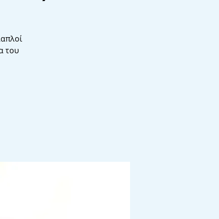
λαπλοί
α του