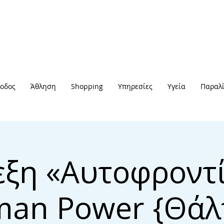
οδος
Άθληση
Shopping
Υπηρεσίες
Υγεία
Παραλί
εξη «Αυτοφροντί
an Power {Θάλ