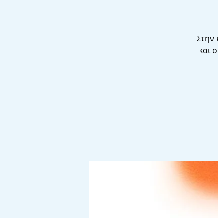
Στην 
και 