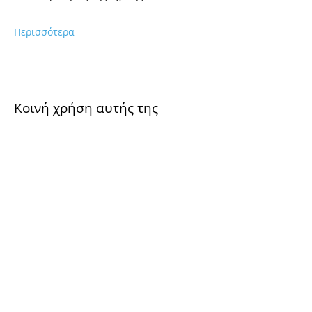
Περισσότερα
Κοινή χρήση αυτής της
εκδήλωσης
Φόρμα Εγγραφής
Συμπλήρωσε το mail σου για να
ενημερώνεσαι για νέα άρθρα στο site μας και
για εκδηλώσεις - δράσεις στην περιοχή του