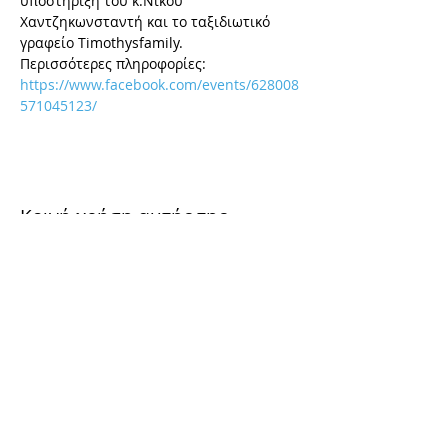
υποστήριξη του κ.Νίκου 
Χαντζηκωνσταντή και το ταξιδιωτικό 
γραφείο Timothysfamily.
Περισσότερες πληροφορίες: 
https://www.facebook.com/events/628008
571045123/
Κοινή χρήση αυτής της
εκδήλωσης
Φόρμα Εγγραφής