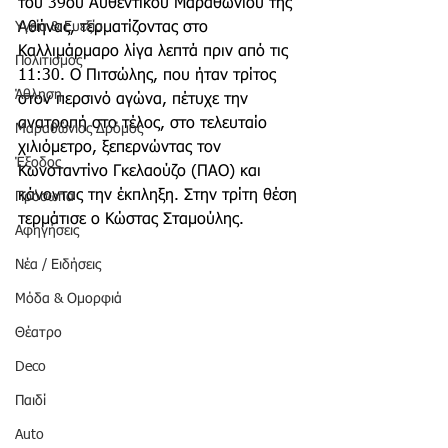
του 39ου Αυθεντικού Μαραθωνίου της 
Υγεία & Ευεξία
Αθήνας, τερματίζοντας στο 
Καλλιμάρμαρο λίγα λεπτά πριν από τις 
Πολιτισμός
11:30. Ο Πιτσώλης, που ήταν τρίτος 
Άθληση
στον περσινό αγώνα, πέτυχε την 
ανατροπή στο τέλος, στο τελευταίο 
Μαραθώνιος Δρόμος
χιλιόμετρο, ξεπερνώντας τον 
Έξοδος
Κωνσταντίνο Γκελαούζο (ΠΑΟ) και 
κάνοντας την έκπληξη. Στην τρίτη θέση 
Πρόσωπα
τερμάτισε ο Κώστας Σταμούλης.
Αφηγήσεις
Νέα / Ειδήσεις
Μόδα & Ομορφιά
Θέατρο
Deco
Παιδί
Auto