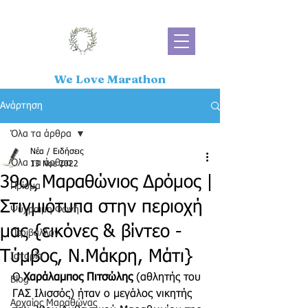
We Love Marathon
Ανάρτηση
Όλα τα άρθρα
Νέα / Ειδήσεις
Όλα τα άρθρα
13 Νοε 2022
39ος Μαραθώνιος Δρόμος |
Πρίσμα
Στιγμιότυπα στην περιοχή
Ψύχραιμη Φωνή
μας {εικόνες & βίντεο -
Περιβάλλον
Τύμβος, Ν.Μάκρη, Μάτι}
Ιστορία
Ο 
Χαράλαμπος Πιτσώλης
 (αθλητής του 
Blog
ΓΑΣ Ιλισσός) ήταν ο μεγάλος νικητής 
Αρχαίος Μαραθώνας