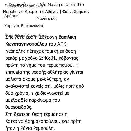
Drone λήψη στη Νέα Μάκρη από τον 39ο 
Εκκλησίες Μαραθώνα
Μαραθώνιο Δρόμο της Αθήνας | Φωτ.: Χρήστος 
Δράσεις
Μαλέτσικας
Χορηγός Επικοινωνίας
Μαραθώνια Μονοπάτια
Στις γυναίκες, η 26χρονη 
Βασιλική 
Κωνσταντινοπούλου
 του ΑΠΚ 
Νεάπολης πέτυχε ατομική επίδοση-
ρεκόρ με χρόνο 2:46:01, κόβοντας 
πρώτη το νήμα του τερματισμού. Η 
επιτυχία της νεαρής αθλήτριας γίνεται 
μάλιστα ακόμα μεγαλύτερη, αν 
αναλογιστεί κανείς ότι, μόλις πριν από 
δύο χρόνια, είχε διαγνωστεί με 
μυελοειδές καρκίνωμα του 
θυρεοειδούς.
Στη δεύτερη θέση τερμάτισε η 
Κατερίνα Ασημακοπούλου, ενώ τρίτη 
ήταν η Ράνια Ρεμπούλη.