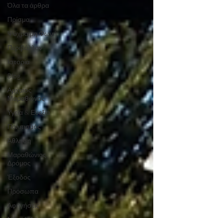
Όλα τα άρθρα
Πρίσμα
Ψύχραιμη Φωνή
Περιβάλλον
Ιστορία
Blog
Αρχαίος
Μαραθώνας
Υγεία & Ευεξία
Πολιτισμός
Άθληση
Μαραθώνιος
Δρόμος
Έξοδος
Πρόσωπα
Αφηγήσεις