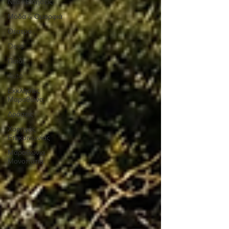
Νέα / Ειδήσεις
Μόδα & Ομορφιά
Θέατρο
Deco
Παιδί
Auto
Εκκλησίες
Μαραθώνα
Δράσεις
Χορηγός
Επικοινωνίας
Μαραθώνια
Μονοπάτια