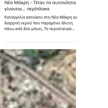
Άλλη μία καταγγελία κατοίκου στη
Νέα Μάκρη – Όταν τα αυτονόητα
γίνονται… περίπλοκα
Καταγγελία κατοίκου στη Νέα Μάκρη για
διαρροή νερού που παραμένει άλυτη
πάνω από δύο μήνες. Το περιστατικό
αναδεικνύει δυσλειτουργίες στην
ανταπόκριση του Δήμος Μαραθώνα σε
ζητήματα καθημερινότητας. | We Love
Marathon