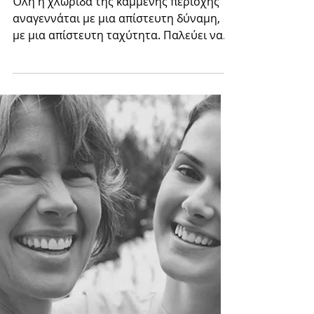
πυρκαγιά του 2024 στην Αττική
γίνεται κιόλας πράσινο! {εικόνες
πριν & μετά}
Όλη η χλωρίδα της καμμένης περιοχής
αναγεννάται με μια απίστευτη δύναμη,
με μια απίστευτη ταχύτητα. Παλεύει να
κερδίσει τον χαμένο χρόνο, αυτόν που
της στέρησε η αδυναμία του ανθρώπου
να την προστατέψει.