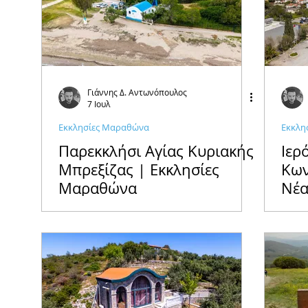
Έξοδος
Πρόσωπα
Αφηγήσεις
Νέα / 
Deco
Παιδί
Auto
Εκκλησίες Μαραθ
Γιάννης Δ. Αντωνόπουλος
7 Ιουλ
Εκκλησίες Μαραθώνα
Εκκλη
Μαραθώνια Μονοπάτια
Παρεκκλήσι Αγίας Κυριακής
Ιερ
Μπρεξίζας | Εκκλησίες
Κων
Μαραθώνα
Νέα
Μα