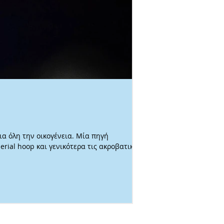
Νέα / Ειδήσεις
31 Ιουλ
«Κάθε Πέμπτη Κ
α όλη την οικογένεια. Μία πηγή
Ένα θεατρικό έργο–ύμνο
aerial hoop και γενικότερα τις ακροβατικές
βραβεία, τη Δευτέρα 3