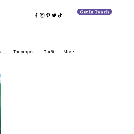
Get In Touch
ες
Τουρισμός
Παιδί
More