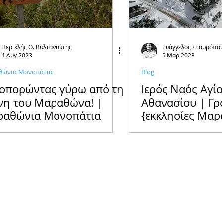
Περικλής Θ. Βυλτανιώτης
Ευάγγελος Σταυρόπο
4 Αυγ 2023
5 Μαρ 2023
ώνια Μονοπάτια
Blog
οπορώντας γύρω από τη
Ιερός Ναός Αγί
νη του Μαραθώνα! |
Αθανασίου | Γρ
αθώνια Μονοπάτια
{εκκλησίες Μα