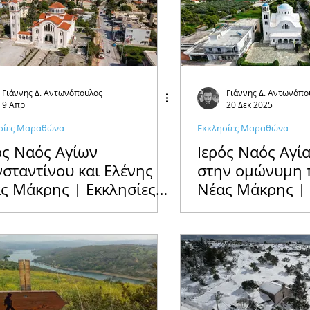
Ειδήσεις
Μόδα & Ομορφιά
Θέατρο
ώνα
Δράσεις
Χορηγός Επικοινωνίας
Γιάννης Δ. Αντωνόπουλος
Γιάννης Δ. Αντωνόπο
9 Απρ
20 Δεκ 2025
σίες Μαραθώνα
Εκκλησίες Μαραθώνα
ός Ναός Αγίων
Ιερός Ναός Αγί
σταντίνου και Ελένης
στην ομώνυμη 
ς Μάκρης | Εκκλησίες
Νέας Μάκρης | 
ραθώνα
Μαραθώνα