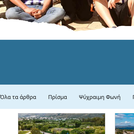
Όλα τα άρθρα
Πρίσμα
Ψύχραιμη Φωνή
Αρχαίος Μαραθώνας
Υγεία & Ευεξία
Πο