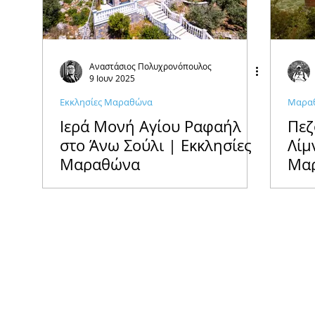
Αναστάσιος Πολυχρονόπουλος
9 Ιουν 2025
Εκκλησίες Μαραθώνα
Μαραθ
Ιερά Μονή Αγίου Ραφαήλ
Πεζ
στο Άνω Σούλι | Εκκλησίες
Λίμ
Μαραθώνα
Μαρ