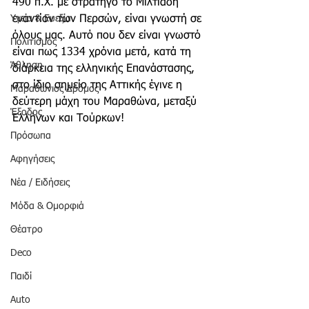
490 π.Χ. με στρατηγό το Μιλτιάδη 
Υγεία & Ευεξία
εναντίον των Περσών, είναι γνωστή σε 
όλους μας. Αυτό που δεν είναι γνωστό 
Πολιτισμός
είναι πως 1334 χρόνια μετά, κατά τη 
Άθληση
διάρκεια της ελληνικής Επανάστασης, 
στο ίδιο σημείο της Αττικής έγινε η 
Μαραθώνιος Δρόμος
δεύτερη μάχη του Μαραθώνα, μεταξύ 
Έξοδος
Ελλήνων και Τούρκων!
Πρόσωπα
Αφηγήσεις
Νέα / Ειδήσεις
Μόδα & Ομορφιά
Θέατρο
Deco
Παιδί
Auto