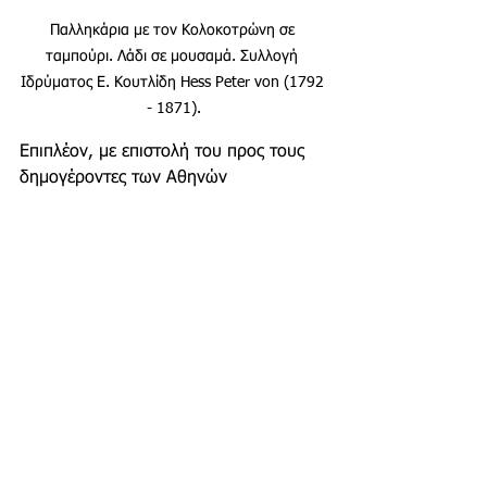
Παλληκάρια με τον Κολοκοτρώνη σε 
ταμπούρι. Λάδι σε μουσαμά. Συλλογή 
Ιδρύματος Ε. Κουτλίδη Hess Peter von (1792 
- 1871).
Επιπλέον, με επιστολή του προς τους 
δημογέροντες των Αθηνών 
χαρακτήρισε τη νίκη του μεγαλύτερη 
σε ηρωισμό από εκείνη της Γραβιάς 
στις 8 Μαΐου 1821, διότι 
«ενίκησαν 
εκεί όπου ενίκησε πάλαι ποτέ και ο 
Μιλτιάδης».
Μετά την ήττα του ο Ομέρ Πασάς 
υποχώρησε με το στρατό του στο 
Καπανδρίτι, ενώ ο Γκούρας με τον 
Ευμορφόπουλο επέστρεψαν στην 
Αθήνα για να ετοιμάσουν την άμυνα 