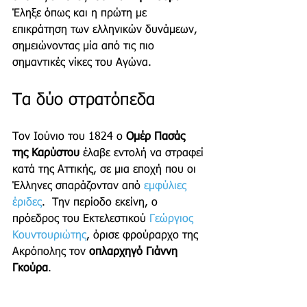
Έληξε όπως και η πρώτη με 
επικράτηση των ελληνικών δυνάμεων, 
σημειώνοντας μία από τις πιο 
σημαντικές νίκες του Αγώνα.
Τα δύο στρατόπεδα 
Τον Ιούνιο του 1824 ο 
Ομέρ Πασάς 
της Καρύστου
 έλαβε εντολή να στραφεί 
κατά της Αττικής, σε μια εποχή που οι 
Έλληνες σπαράζονταν από 
εμφύλιες 
έριδες
.  Την περίοδο εκείνη, ο 
πρόεδρος του Εκτελεστικού 
Γεώργιος 
Κουντουριώτης
, όρισε φρούραρχο της 
Ακρόπολης τον 
οπλαρχηγό Γιάννη 
Γκούρα
.