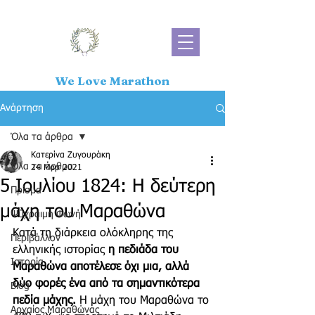
We Love Marathon
Ανάρτηση
Όλα τα άρθρα
Κατερίνα Ζυγουράκη
Όλα τα άρθρα
24 Μαρ 2021
5 Ιουλίου 1824: Η δεύτερη
Πρίσμα
μάχη του Μαραθώνα
Ψύχραιμη Φωνή
Κατά τη διάρκεια ολόκληρης της 
Περιβάλλον
ελληνικής ιστορίας 
η πεδιάδα του 
Ιστορία
Μαραθώνα αποτέλεσε όχι μια, αλλά 
δύο φορές ένα από τα σημαντικότερα 
Blog
πεδία μάχης.
 Η μάχη του Μαραθώνα το 
Αρχαίος Μαραθώνας