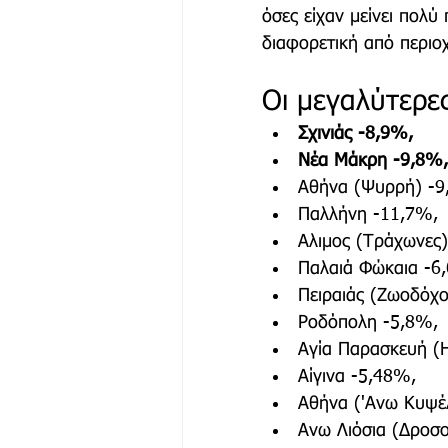
όσες είχαν μείνει πολύ
διαφορετική από περιοχ
Οι μεγαλύτερες
Σχινιάς -8,9%,
Νέα Μάκρη -9,8%,
Αθήνα (Ψυρρή) -9
Παλλήνη -11,7%,
Αλιμος (Τράχωνες)
Παλαιά Φώκαια -6
Πειραιάς (Ζωοδόχο
Ροδόπολη -5,8%,
Αγία Παρασκευή (Η
Αίγινα -5,48%,
Αθήνα ('Ανω Κυψέ
Ανω Λιόσια (Δροσ