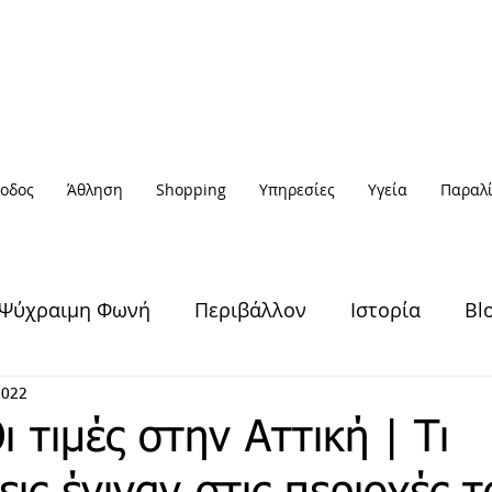
οδος
Άθληση
Shopping
Υπηρεσίες
Υγεία
Παραλί
Ψύχραιμη Φωνή
Περιβάλλον
Ιστορία
Bl
Υγεία & Ευεξία
Πολιτισμός
Άθληση
2022
ι τιμές στην Αττική | Τι
Έξοδος
Πρόσωπα
Αφηγήσεις
Νέα / Ειδήσ