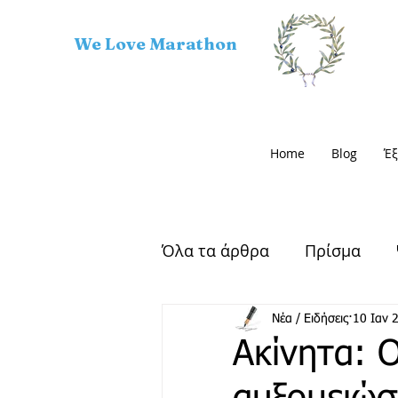
We Love Marathon
Home
Blog
Έξ
Όλα τα άρθρα
Πρίσμα
Αρχαίος Μαραθώνας
Νέα / Ειδήσεις
10 Ιαν 
Ακίνητα: Ο
Μαραθώνιος Δρόμος