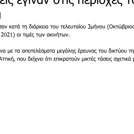
ις έγιναν στις περιοχές τ
α
τρο
Deco
Παιδί
Auto
Εκκλησίες Μαρ
ν κατά τη διάρκεια του τελευταίου 3μήνου (Οκτώβριος
2021) οι τιμές των ακινήτων.
οινωνίας
Μαραθώνια Μονοπάτια
α με τα αποτελέσματα μεγάλης έρευνας του δικτύου τη
Αττική, που δείχνει ότι επικρατούν μικτές τάσεις σχετικά μ