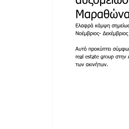
αυξομειώσε
Μαραθών
Μόδα & Ομορφιά
Θέα
Ελαφρά κάμψη σημείωσα
Νοέμβριος- Δεκέμβριος 
Δράσεις
Χορηγός Επικ
Αυτό προκύπτει σύμφων
real estate group στην 
των ακινήτων.