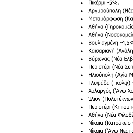
Πικέρμι -5%,
Αργυρούπολη (Νέα
Μεταμόρφωση (Καν
Αθήνα (Γηροκομεί
Αθήνα (Νοσοκομεί
Βουλιαγμένη -4,5
Καισαριανή (Ανάλ
Βύρωνας (Νέα Ελβε
Περιστέρι (Νέα Σε
Ηλιούπολη (Αγία Μ
Γλυφάδα (Γκολφ) 
Χολαργός ('Ανω Χ
Ίλιον (Πολυτέκνων
Περιστέρι (Κηπούπ
Αθήνα (Νέα Φιλοθ
Νίκαια (Κατράκειο
Νίκαια ('Ανω Νεάπ