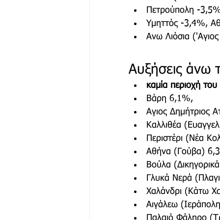
Πετρούπολη -3,5%
Υμηττός -3,4%, Α
Ανω Λιόσια ('Αγιο
Αυξήσεις άνω 
καμία περιοχή του
Βάρη 6,1%,
Αγιος Δημήτριος Α
Καλλιθέα (Ευαγγελ
Περιστέρι (Νέα Κο
Αθήνα (Γούβα) 6,
Βούλα (Δικηγορικά
Γλυκά Νερά (Πλαγ
Χαλάνδρι (Κάτω Χα
Αιγάλεω (Ιεράπολ
Παλαιό Φάληρο (Τ