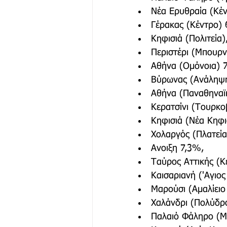
Νέα Ερυθραία (Κέ
Γέρακας (Κέντρο) 
Κηφισιά (Πολιτεία)
Περιστέρι (Μπουρν
Αθήνα (Ομόνοια) 
Βύρωνας (Ανάληψ
Αθήνα (Παναθηναϊ
Κερατσίνι (Τουρκο
Κηφισιά (Νέα Κηφι
Χολαργός (Πλατεία
Ανοιξη 7,3%,
Ταύρος Αττικής (Κ
Καισαριανή ('Αγιος
Μαρούσι (Αμαλίει
Χαλάνδρι (Πολύδρ
Παλαιό Φάληρο (Μ