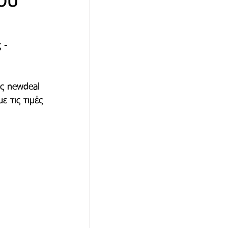
ου
αθώνα
 - 
ς newdeal 
ε τις τιμές 