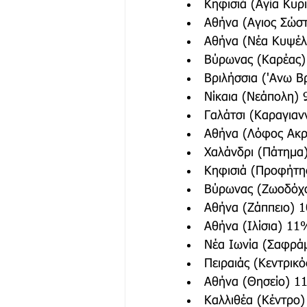
Κηφισιά (Αγία Κυρ
Αθήνα (Αγιος Σώσ
Αθήνα (Νέα Κυψέλ
Βύρωνας (Καρέας)
Βριλήσσια ('Ανω Β
Νίκαια (Νεάπολη)
Γαλάτσι (Καραγιαν
Αθήνα (Λόφος Ακρ
Χαλάνδρι (Πάτημα
Κηφισιά (Προφήτη
Βύρωνας (Ζωοδόχ
Αθήνα (Ζάππειο) 
Αθήνα (Ιλίσια) 11
Νέα Ιωνία (Σαφρά
Πειραιάς (Κεντρικ
Αθήνα (Θησείο) 1
Καλλιθέα (Κέντρο)