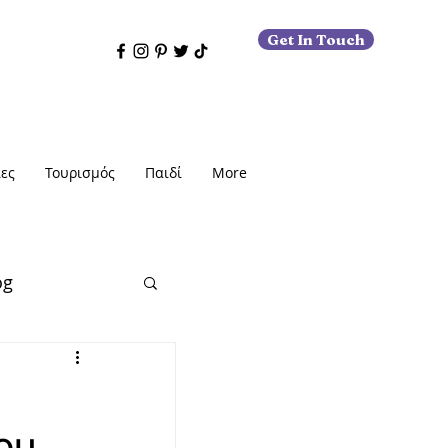
Get In Touch
ες
Τουρισμός
Παιδί
More
og
εις