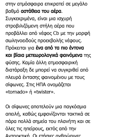
στην ατμόσφαιρα επικρατεί σε μεγάλο 
βαθμό 
αστάθεια του αέρα
. 
Συγκεκριμένα, είναι μια ισχυρή 
στροβιλιζόμενη στήλη αέρα που 
προβάλλει από νέφος Cb με την μορφή 
σωληνοειδούς προεκβολής νέφους. 
Πρόκειται για 
ένα από τα πιο έντονα 
και βίαια μετεωρολογικά φαινόμενα 
της 
φύσης. Καμία άλλη ατμοσφαιρική 
διατάραξη δε μπορεί να συγκριθεί από 
πλευρά έντασης φαινομένου με τους 
σίφωνες. Στις ΗΠΑ ονομάζεται 
«tornado» ή «twister».
Οι σίφωνες αποτελούν μια παγκόσμια 
απειλή, καθώς εμφανίζονται τακτικά σε 
πάρα πολλά σημεία του πλανήτη και σε 
όλες τις ηπείρους, εκτός από την 
Ανταρκτική. Οι ετήσιες ανθρώπινες 