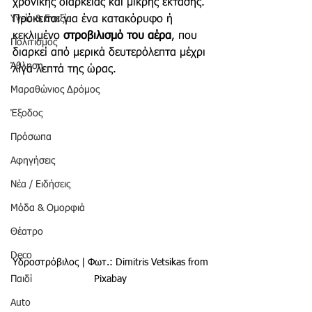
χρονικής διάρκειας και μικρής έκτασης. 
Υγεία & Ευεξία
Πρόκειται για ένα κατακόρυφο ή 
κεκλιμένο 
στροβιλισμό του αέρα
, που 
Πολιτισμός
διαρκεί από μερικά δευτερόλεπτα μέχρι 
Άθληση
λίγα λεπτά της ώρας. 
Μαραθώνιος Δρόμος
Έξοδος
Πρόσωπα
Αφηγήσεις
Νέα / Ειδήσεις
Μόδα & Ομορφιά
Θέατρο
Deco
Υδροστρόβιλος | Φωτ.: Dimitris Vetsikas from 
Παιδί
Pixabay 
Auto