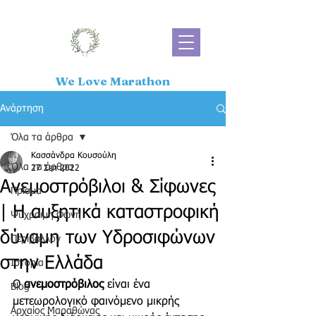
We Love Marathon
Ανάρτηση
Όλα τα άρθρα
Κασσάνδρα Κουσούλη
Όλα τα άρθρα
27 Σεπ 2022
Ανεμοστρόβιλοι & Σίφωνες
Πρίσμα
| Η αυξητικά καταστροφική
Ψύχραιμη Φωνή
δύναμη των Υδροσιφώνων
Περιβάλλον
στην Ελλάδα
Ιστορία
Ο 
ανεμοστρόβιλος 
είναι ένα 
Blog
μετεωρολογικό φαινόμενο μικρής 
Αρχαίος Μαραθώνας