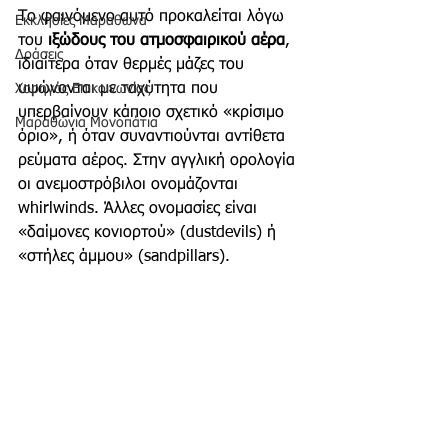
Το φαινόμενο αυτό προκαλείται λόγω 
Εκκλησίες Μαραθώνα
του 
ιξώδους του ατμοσφαιρικού αέρα
, 
Δράσεις
ιδιαίτερα όταν θερμές μάζες του 
υψώνονται με ταχύτητα που 
Χορηγός Επικοινωνίας
υπερβαίνουν κάποιο σχετικό «κρίσιμο 
Μαραθώνια Μονοπάτια
όριο», ή όταν συναντιούνται αντίθετα 
ρεύματα αέρος. Στην αγγλική ορολογία 
οι ανεμοστρόβιλοι ονομάζονται 
whirlwinds. Άλλες ονομασίες είναι 
«δαίμονες κονιορτού» (dustdevils) ή 
«στήλες άμμου» (sandpillars).