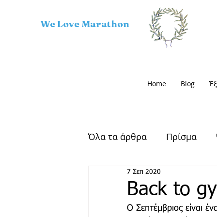
We Love Marathon
Home
Blog
Έξ
Όλα τα άρθρα
Πρίσμα
7 Σεπ 2020
Αρχαίος Μαραθώνας
Back to g
Ο Σεπτέμβριος είναι έ
Μαραθώνιος Δρόμος