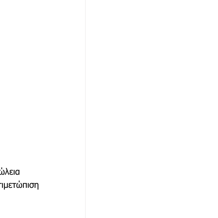
ώλεια 
τιμετώπιση 