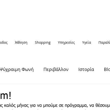
οδος
Άθληση
Shopping
Υπηρεσίες
Υγεία
Παραλί
Ψύχραιμη Φωνή
Περιβάλλον
Ιστορία
Bl
Υγεία & Ευεξία
Πολιτισμός
Άθληση
ym!
νας καλός μήνας για να μπούμε σε πρόγραμμα, να θέσουμ
Έξοδος
Πρόσωπα
Αφηγήσεις
Νέα / Ειδήσ