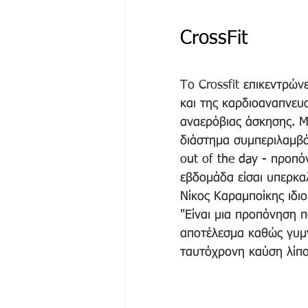
CrossFit
Το Crossfit
 επικεντρών
και της καρδιοαναπνευ
αναερόβιας άσκησης. Μ
διάστημα συμπεριλαμβά
out of the day - προπό
εβδομάδα είσαι υπερκα
Νίκος Καραμποίκης ιδιοκ
"Είναι μια προπόνηση π
αποτέλεσμα καθώς γυμν
ταυτόχρονη καύση λίπο