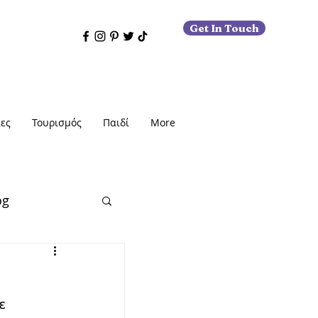
Get In Touch
ες
Τουρισμός
Παιδί
More
og
ε 
εις