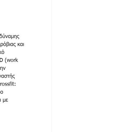
 δύναμης 
ρόβιας και 
κό 
D (work 
ην 
ναστής 
ossfit: 
ρο 
 με 