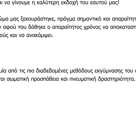
αι να γίνουμε η καλύτερη εκδοχή του εαυτού μας!
σώμα μας ξεκουράστηκε, πράγμα σημαντικό και απαραίτητ
τρο
Deco
Παιδί
Auto
Εκκλησίες Μαρ
 αφού του δόθηκε ο απαραίτητος χρόνος να αποκαταστ
ούς και να ανακάμψει.
οινωνίας
Μαραθώνια Μονοπάτια
 μία από τις πιο διαδεδομένες μεθόδους εκγύμνασης του
ται σωματική προσπάθεια και πνευματική δραστηριότητα.