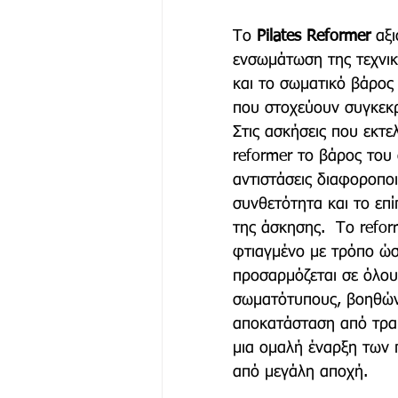
Το 
Pilates Reformer 
αξι
ενσωμάτωση της τεχνική
και το σωματικό βάρος
που στοχεύουν συγκεκρ
Στις ασκήσεις που εκτε
reformer το βάρος του 
αντιστάσεις διαφοροποι
συνθετότητα και το επί
της άσκησης.  Το reform
φτιαγμένο με τρόπο ώσ
προσαρμόζεται σε όλου
σωματότυπους, βοηθών
αποκατάσταση από τρα
μια ομαλή έναρξη των
από μεγάλη αποχή.