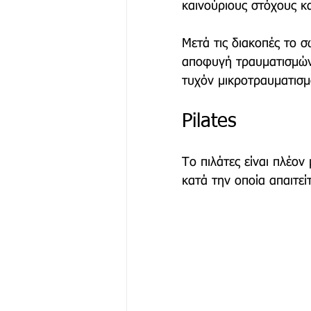
καινούριους στόχους κ
Μετά τις διακοπές το 
Μόδα & Ομορφιά
Θέα
αποφυγή τραυματισμών
τυχόν μικροτραυματισμ
Δράσεις
Χορηγός Επικ
Pilates 
Το πιλάτες είναι πλέον
κατά την οποία απαιτεί