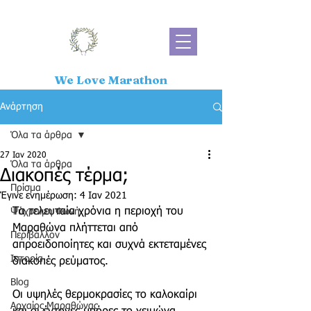
We Love Marathon
Ανάρτηση
Όλα τα άρθρα
27 Ιαν 2020
Όλα τα άρθρα
Διακοπές τέρμα;
Πρίσμα
Έγινε ενημέρωση:
4 Ιαν 2021
Τα τελευταία χρόνια η περιοχή του 
Ψύχραιμη Φωνή
Μαραθώνα πλήττεται από 
Περιβάλλον
απροειδοποίητες και συχνά εκτεταμένες 
Ιστορία
διακοπές ρεύματος. 
Blog
Οι υψηλές θερμοκρασίες το καλοκαίρι 
Αρχαίος Μαραθώνας