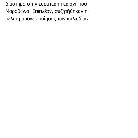
διάστημα στην ευρύτερη περιοχή του 
Μαραθώνα. Επιπλέον, συζητήθηκαν η 
μελέτη υπογειοποίησης των καλωδίων 
της ΔΕΗ στο κέντρο της Νέας Μάκρης, 
η οποία βρίσκεται στο τελικό στάδιο 
της, καθώς και η ηλεκτρονική σύνδεση 
του Δήμου Μαραθώνα με τον ΔΕΔΔΗΕ, 
έτσι ώστε να υπολογίζονται ταχύτερα 
και με ακρίβεια τα τετραγωνικά μέτρα 
των οικημάτων. Οι δύο πλευρές 
αποφάσισαν την παραμονή των 
υπηρεσιών εξυπηρέτησης πολιτών του 
ΔΕΔΔΗΕ στη Νέα Μάκρη, ενώ ο Δήμος 
ζήτησε να εξεταστεί από την εταιρεία 
το ενδεχόμενο της επαναφοράς του 
εμπορικού της τμήματος στην περιοχή 
του Μαραθώνα, τονίζοντας την ύπαρξη 
αυξημένων αναγκών, ιδιαίτερα έπειτα 
από τις φονικές πυρκαγιές. Η 