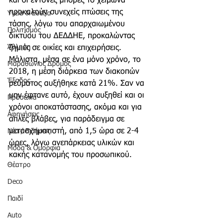
και οι έντονες μπόρες το χειμώνα 
προκαλούν συνεχείς πτώσεις της 
Υγεία & Ευεξία
τάσης, λόγω του απαρχαιωμένου 
Πολιτισμός
δικτύου του ΔΕΔΔΗΕ, προκαλώντας 
Άθληση
ζημιές σε οικίες και επιχειρήσεις. 
Μάλιστα, μέσα σε ένα μόνο χρόνο, το 
Μαραθώνιος Δρόμος
2018, η μέση διάρκεια των διακοπών 
Έξοδος
ρεύματος αυξήθηκε κατά 21%. Σαν να 
μην έφτανε αυτό, έχουν αυξηθεί και οι 
Πρόσωπα
χρόνοι αποκατάστασης, ακόμα και για 
Αφηγήσεις
απλές βλάβες, για παράδειγμα σε 
μετασχηματιστή, από 1,5 ώρα σε 2-4 
Νέα / Ειδήσεις
ώρες, λόγω ανεπάρκειας υλικών και 
Μόδα & Ομορφιά
κακής κατανομής του προσωπικού.
Θέατρο
Deco
Παιδί
Auto