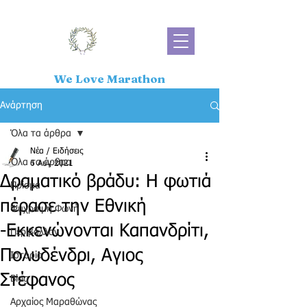
We Love Marathon
Ανάρτηση
Όλα τα άρθρα
Νέα / Ειδήσεις
Όλα τα άρθρα
6 Αυγ 2021
Δραματικό βράδυ: Η φωτιά
Πρίσμα
πέρασε την Εθνική
Ψύχραιμη Φωνή
-Εκκενώνονται Καπανδρίτι,
Περιβάλλον
Πολυδένδρι, Αγιος
Ιστορία
Στέφανος
Blog
Αρχαίος Μαραθώνας