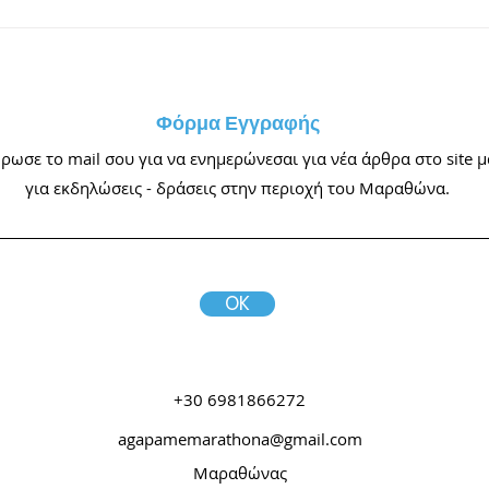
«Κάθε Πέμπτη Κύριε
Γκρην» | Δευτέρα 3
Αυγούστου στη Νέα Μάκρη
Φόρμα Εγγραφής
ωσε το mail σου για να ενημερώνεσαι για νέα άρθρα στο site μ
για εκδηλώσεις - δράσεις στην περιοχή του Μαραθώνα.
OK
+30 6981866272
agapamemarathona@gmail.com
Μαραθώνας