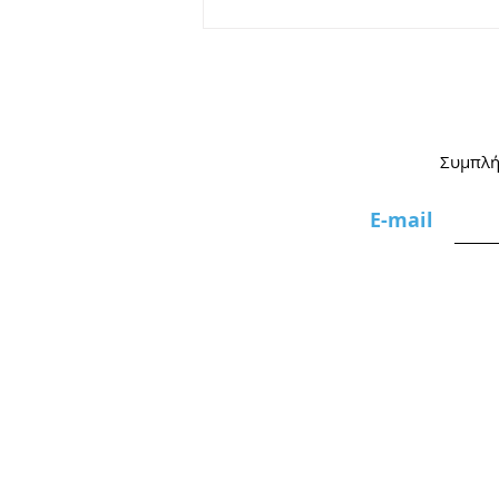
Circus Atmosphere | Τον
Αύγουστο στη Νέα Μάκρη
Συμπλήρ
Ε-mail