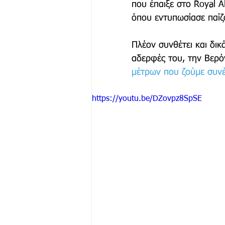
που έπαιξε στο Royal A
όπου εντυπωσίασε παίζ
Μόδα & Ομορφιά
Θέα
Πλέον συνθέτει και δικ
αδερφές του, την Βερόν
μέτρων που ζούμε συνέ
Δράσεις
Χορηγός Επικ
https://youtu.be/DZovpz8SpSE