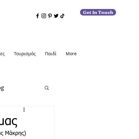
Get In Touch
ες
Τουρισμός
Παιδί
More
og
μας
ας Μάκρης) 
εις