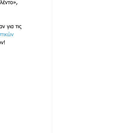
λέντο», 
αθώνα
 για τις 
στικών 
ον!