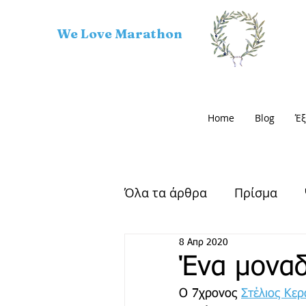
We Love Marathon
Home
Blog
Έξ
Όλα τα άρθρα
Πρίσμα
8 Απρ 2020
Αρχαίος Μαραθώνας
Ένα μοναδ
Ο 7χρονος 
Στέλιος Κερ
Μαραθώνιος Δρόμος