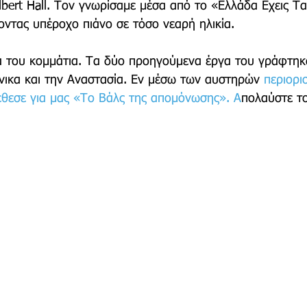
lbert Hall. Τον γνωρίσαμε μέσα από το «Ελλάδα Εχεις Τα
οντας υπέροχο πιάνο σε τόσο νεαρή ηλικία. 
τρο
Deco
Παιδί
Auto
Εκκλησίες Μαρ
ά του κομμάτια. 
Τα δύο προηγούμενα έργα του γράφτηκαν
ικα και την Αναστασία. 
Εν μέσω των αυστηρών 
περιορι
θεσε για μας «Το Βάλς της απομόνωσης». Α
πολαύστε τ
οινωνίας
Μαραθώνια Μονοπάτια