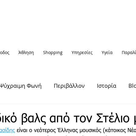
οδος
Άθληση
Shopping
Υπηρεσίες
Υγεία
Παραλί
Ψύχραιμη Φωνή
Περιβάλλον
Ιστορία
Bl
Υγεία & Ευεξία
Πολιτισμός
Άθληση
ικό βαλς από τον Στέλιο 
ασίδης
 είναι ο νεότερος Έλληνας μουσικός (κάτοικος Νέ
Έξοδος
Πρόσωπα
Αφηγήσεις
Νέα / Ειδήσ