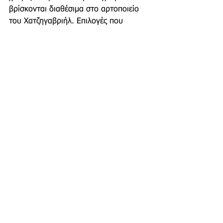
βρίσκονται διαθέσιμα στο αρτοποιείο 
του Χατζηγαβριήλ. Επιλογές που 
σίγουρα καλύπτουν κάθε γούστο. 
Κλείνοντας αξίζει να αναφέρουμε ότι ο 
χαλβάς Μαραθώνα
 έχει πάρει τη θέση 
του στα σαλόνια του 
ξενοδοχείου 
Μεγάλη Βρετανία.
https://www.youtube.com/watch?
v=iIvn77RWvy8
Νίκος Λεγάκης