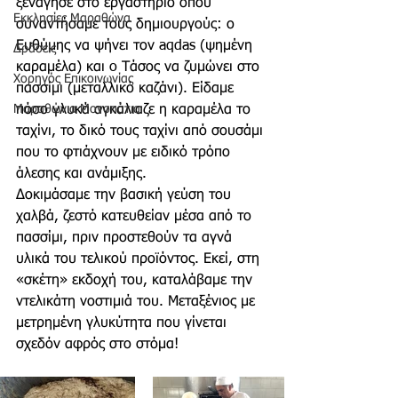
ξενάγησε στο εργαστήριο όπου 
Εκκλησίες Μαραθώνα
συναντήσαμε τους δημιουργούς: ο 
Ευθύμης να ψήνει τον aqdas (ψημένη 
Δράσεις
καραμέλα) και o Τάσος να ζυμώνει στο 
Χορηγός Επικοινωνίας
πασσίμι (μεταλλικό καζάνι). Είδαμε 
πόσο γλυκά αγκάλιαζε η καραμέλα το 
Μαραθώνια Μονοπάτια
ταχίνι, το δικό τους ταχίνι από σουσάμι 
που το φτιάχνουν με ειδικό τρόπο 
άλεσης και ανάμιξης.
Δοκιμάσαμε την βασική γεύση του 
χαλβά, ζεστό κατευθείαν μέσα από το 
πασσίμι, πριν προστεθούν τα αγνά 
υλικά του τελικού προϊόντος. Εκεί, στη 
«σκέτη» εκδοχή του, καταλάβαμε την 
ντελικάτη νοστιμιά του. Μεταξένιος με 
μετρημένη γλυκύτητα που γίνεται 
σχεδόν αφρός στο στόμα!