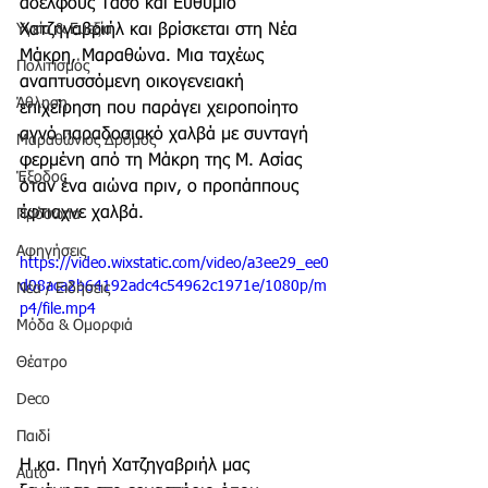
αδελφούς Τάσο και Ευθύμιο 
Υγεία & Ευεξία
Χατζηγαβριήλ και βρίσκεται στη Νέα 
Μάκρη, Μαραθώνα. Μια ταχέως 
Πολιτισμός
αναπτυσσόμενη οικογενειακή 
Άθληση
επιχείρηση που παράγει χειροποίητο 
αγνό παραδοσιακό χαλβά με συνταγή 
Μαραθώνιος Δρόμος
φερμένη από τη Μάκρη της Μ. Ασίας 
Έξοδος
όταν ένα αιώνα πριν, ο προπάππους 
έφτιαχνε χαλβά.
Πρόσωπα
Αφηγήσεις
https://video.wixstatic.com/video/a3ee29_ee0
d08aca2b64192adc4c54962c1971e/1080p/m
Νέα / Ειδήσεις
p4/file.mp4
Μόδα & Ομορφιά
Θέατρο
Deco
Παιδί
Η κα. Πηγή Χατζηγαβριήλ μας 
Auto