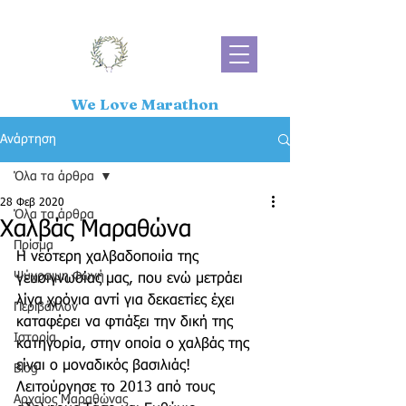
We Love Marathon
Ανάρτηση
Όλα τα άρθρα
28 Φεβ 2020
Όλα τα άρθρα
Χαλβάς Μαραθώνα
Πρίσμα
Η νεότερη χαλβαδοποιία της 
Ψύχραιμη Φωνή
γευσιγνωσίας μας, που ενώ μετράει 
λίγα χρόνια αντί για δεκαετίες έχει 
Περιβάλλον
καταφέρει να φτιάξει την δική της 
Ιστορία
κατηγορία, στην οποία ο χαλβάς της 
είναι ο μοναδικός βασιλιάς! 
Blog
Λειτούργησε το 2013 από τους 
Αρχαίος Μαραθώνας