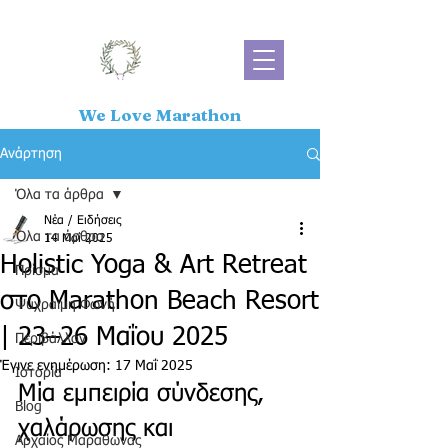
We Love Marathon
Ανάρτηση
Όλα τα άρθρα
Νέα / Ειδήσεις
Όλα τα άρθρα
14 Μαΐ 2025
Holistic Yoga & Art Retreat
Πρίσμα
στo Marathon Beach Resort
Ψύχραιμη Φωνή
| 23–26 Μαΐου 2025
Περιβάλλον
Έγινε ενημέρωση:
17 Μαΐ 2025
Ιστορία
Μία εμπειρία σύνδεσης, 
Blog
χαλάρωσης και 
Αρχαίος Μαραθώνας