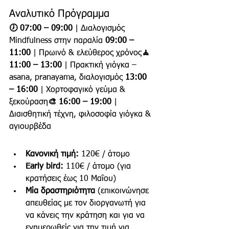
Αναλυτικό Πρόγραμμα
🕖 07:00 – 09:00
 | Διαλογισμός 
Mindfulness στην παραλία
 09:00 – 
11:00
 | Πρωινό & ελεύθερος χρόνος
🧘 
11:00 – 13:00
 | Πρακτική γιόγκα – 
asana, pranayama, διαλογισμός
 13:00 
– 16:00
 | Χορτοφαγικό γεύμα & 
ξεκούραση
🎨 16:00 – 19:00
 | 
Διαισθητική τέχνη, φιλοσοφία γιόγκα & 
αγιουρβέδα
Κανονική τιμή:
 120€ / άτομο
Early bird:
 110€ / άτομο (για 
κρατήσεις έως 10 Μαΐου)
Μία δραστηριότητα
 (επικοινώνησε 
απευθείας με τον διοργανωτή για 
να κάνεις την κράτηση και για να 
ενημερωθείς για την τιμή για 