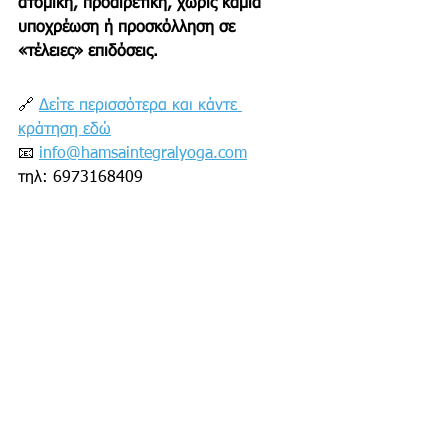
ατομική, προαιρετική, χωρίς καμία 
υποχρέωση ή προσκόλληση σε 
«τέλειες» επιδόσεις.
🔗 
Δείτε περισσότερα και κάντε 
κράτηση εδώ
📧 
info@hamsaintegralyoga.com
τηλ: 6973168409
ΧΟΡΗΓΟΣ ΕΠΙΚΟΙΝΩΝΙΑΣ: WE 
LOVE MARATHON 
yoga
Hamsa Yoga
Άθληση
Blog
Χορηγός Επικοινωνίας