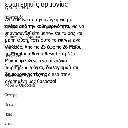
εσωτερικής αρμονίας
Υγεία & Ευεξία
Πολιτισμός
Αν αισθάνεστε την ανάγκη για μια 
ανάσα από την καθημερινότητα
, για να 
Άθληση
επανασυνδεθείτε με τον εαυτό σας και 
Μαραθώνιος Δρόμος
με τη φύση, τότε αυτό το retreat είναι 
Έξοδος
για εσάς. Από τις 
23 έως τις 26 Μαΐου
, 
το 
Marathon Beach Resort
 στη Νέα 
Πρόσωπα
Μάκρη φιλοξενεί ένα μοναδικό 
Αφηγήσεις
τετραήμερο 
γιόγκα, διαλογισμού και 
δημιουργικής τέχνης
 δίπλα στην 
Νέα / Ειδήσεις
αγαπημένη μας θάλασσα!
Μόδα & Ομορφιά
Θέατρο
Deco
Παιδί
Auto