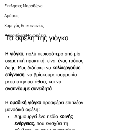
Εκκλησίες Μαραθώνα
Δράσεις
Χορηγός Επικοινωνίας
Μαραθώνια Μονοπάτια
Τα οφέλη της γιόγκα
Η 
γιόγκα
, πολύ περισσότερο από μία 
σωματική πρακτική, είναι ένας τρόπος 
ζωής. Μας διδάσκει να 
καλλιεργούμε 
επίγνωση
, να βρίσκουμε ισορροπία 
μέσα στην αστάθεια, και να 
αναπνέουμε συνειδητά
.
Η 
ομαδική γιόγκα
 προσφέρει επιπλέον 
μοναδικά οφέλη:
Δημιουργεί ένα πεδίο 
κοινής 
ενέργειας
, που ενισχύει τη 