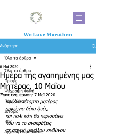
We Love Marathon
Ανάρτηση
Όλα τα άρθρα
6 Μαΐ 2020
Όλα τα άρθρα
Ημέρα της αγαπημένης μας
Πρίσμα
Mητέρας, 10 Μαΐου
Ψύχραιμη Φωνή
Έγινε ενημέρωση:
7 Μαΐ 2020
Περιβάλλον
Και ένα τέταρτο μητέρας
αρκεί για δέκα ζωές,
Ιστορία
και πάλι κάτι θα περισσέψει
Blog
που να το ανακράξεις
σε στιγμή μεγάλου κινδύνου
Αρχαίος Μαραθώνας