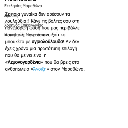
Εκκλησίες Μαραθώνα
Σε ποια γυναίκα δεν αρέσουν τα 
Δράσεις
λουλούδια;! Κάνε τις βόλτες σου στη 
Χορηγός Επικοινωνίας
πανέμορφη φύση που μας περιβάλλει 
και φτιάξε της ένα ανοιξιάτικο 
Μαραθώνια Μονοπάτια
μπουκέτο με 
αγριολούλουδα
! Αν δεν 
έχεις χρόνο μια πρωτότυπη επιλογή 
που θα μείνει είναι η 
«
Λεμονογαρδένια
» που θα βρεις στο 
ανθοπωλείο «
Άνοιξη
» στον Μαραθώνα.