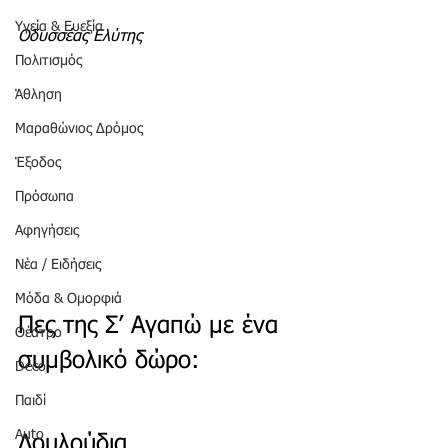
Υγεία & Ευεξία
Οδυσσέας Ελύτης
Πολιτισμός
Άθληση
Μαραθώνιος Δρόμος
Έξοδος
Πρόσωπα
Αφηγήσεις
Νέα / Ειδήσεις
Μόδα & Ομορφιά
Πες της Σ’ Αγαπώ με ένα 
Θέατρο
συμβολικό δώρο:
Deco
Παιδί
Auto
Λουλούδια