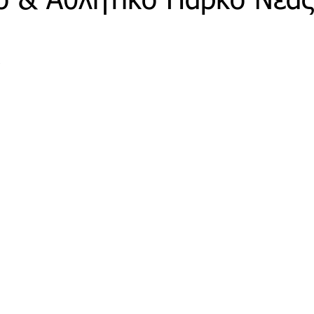
κό & Αθλητικό Πάρκο Νέας
τρο
Deco
Παιδί
Auto
Εκκλησίες Μαρ
2
οινωνίας
Μαραθώνια Μονοπάτια