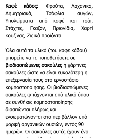
Καφέ κάδος:
 Φρούτα, Λαχανικά, 
Δημητριακά, Τσόφλια αυγών, 
Υπολείμματα από καφέ και τσάι, 
Στάχτες, Γκαζόν, Πριονίδια, Χαρτί 
κουζίνας, Ζωικά προϊόντα
Όλα αυτά τα υλικά (του καφέ κάδου) 
μπορείτε να τα τοποθετήσετε σε 
βιοδιασπώμενες σακούλες
 ή χάρτινες 
σακούλες ώστε να είναι ευκολότερη η 
επεξεργασία τους στο εργοστάσιο 
κομποστοποίησης. Οι βιοδιασπώμενες 
σακούλες φτιάχνονται από υλικά όπου 
σε συνθήκες κομποστοποίησης 
διασπώνται πλήρως και 
ενσωματώνονται
στο περιβάλλον υπό 
μορφή οργανικών ουσιών, εντός 90 
ημερών. Οι σακούλες αυτές έχουν ένα 