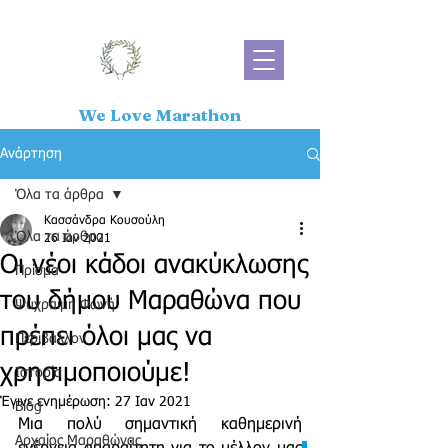
We Love Marathon
Ανάρτηση
Όλα τα άρθρα
Κασσάνδρα Κουσούλη
Όλα τα άρθρα
26 Ιαν 2021
Οι νέοι κάδοι ανακύκλωσης
Πρίσμα
του δήμου Μαραθώνα που
Ψύχραιμη Φωνή
πρέπει όλοι μας να
Περιβάλλον
χρησιμοποιούμε!
Ιστορία
Έγινε ενημέρωση:
27 Ιαν 2021
Blog
Μια πολύ σημαντική καθημερινή 
Αρχαίος Μαραθώνας