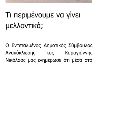
Τι περιμένουμε να γίνει 
μελλοντικά;
Ο Εντεταλμένος Δημοτικός Σύμβουλος 
Ανακύκλωσης κος Καραγιάννης 
Νικόλαος
 μας ενημέρωσε ότι μέσα στο 
2021 θα δημιουργηθούν στον δήμο 
Μαραθώνα δύο 
Πράσινα σημεία
 στα 
οποία θα περιέχουν τους μπλε, 
κίτρινους κάδους, κόκκινους κάδους 
container, καφέ κάδους, οικιακά μπάζα 
container, λάστιχα (μέσω συνεργασίας 
με την εταιρία 
ecoelastika
), οικιακές 
συσκευές container,  ελαία, νάιλον και 
φύλλα θερμοκηπίου, μπαταρίες 
container και καπάκια μπουκαλιών 