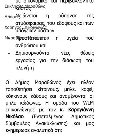
με οικονομικό και περιβαλλοντικό 
Εκκλησίες Μαραθώνα
κόστος
Μειώνεται η ρύπανση της 
Δράσεις
ατμόσφαιρας, του εδάφους και των 
Χορηγός Επικοινωνίας
υπόγειων υδάτων 
Προστατεύεται η υγεία του 
Μαραθώνια Μονοπάτια
ανθρώπου και 
Δημιουργούνται νέες θέσεις 
εργασίας για την διάσωση του 
πλανήτη 
Ο Δήμος Μαραθώνος έχει πλέον 
τοποθετήσει κίτρινους, μπλε, καφέ, 
κόκκινους κάδους και αναμένονται οι 
μπλε 
κώδωνες
. Η ομάδα του WLM 
επικοινώνησε με τον 
κ. Καραγιάννη 
Νικόλαο
 (Εντεταλμένος Δημοτικός 
Σύμβουλος Ανακύκλωσης)
 και μας 
ενημέρωσε αναλυτικά ότι: