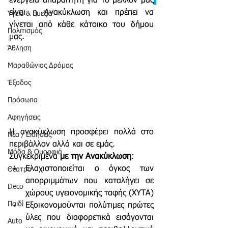
ενέργεια απαραίτητη για το μέλλον μας
είναι η Ανακύκλωση και πρέπει να 
Υγεία & Ευεξία
γίνεται από κάθε κάτοικο του δήμου 
Πολιτισμός
μας.
Άθληση
Μαραθώνιος Δρόμος
Έξοδος
Πρόσωπα
Αφηγήσεις
Η ανακύκλωση προσφέρει πολλά στο 
Νέα / Ειδήσεις
περιβάλλον αλλά και σε εμάς. 
Μόδα & Ομορφιά
Συγκεκριμένα 
με την Ανακύκλωση
: 
Ελαχιστοποιείται ο όγκος των 
Θέατρο
απορριμμάτων που καταλήγει σε 
Deco
χώρους υγειονομικής ταφής (ΧΥΤΑ)
Παιδί
Εξοικονομούνται πολύτιμες πρώτες 
ύλες που διαφορετικά εισάγονται 
Auto