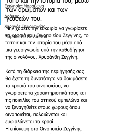
τόπο και την ιστορία του, μέσω 
Εκκλησίες Μαραθώνα
των αρωμάτων και των 
Δράσεις
γεύσεών του. 
Χορηγός Επικοινωνίας
Μην χάσετε την ευκαιρία να γνωρίσετε 
τα κρασιά του Οινοποιείου Ζεγγίνης, το 
Μαραθώνια Μονοπάτια
terroir και την ιστορία του μέσα από 
μια γευσιγνωσία υπό την καθοδήγηση 
της οινολόγου, Χρυσάνθη Ζεγγίνη.
Κατά τη διάρκεια της περιήγησής σας 
θα έχετε τη δυνατότητα να δοκιμάσετε 
τα κρασιά του οινοποιείου, να 
γνωρίσετε τα χαρακτηριστικά τους και 
τις ποικιλίες του αττικού αμπελώνα και 
να ξεναγηθείτε στους χώρους όπου 
οινοποιείται, παλαιώνεται και 
εμφιαλώνεται το κρασί.
Η επίσκεψη στο Οινοποιείο Ζεγγίνης 