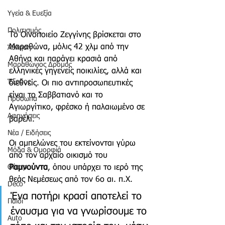
Υγεία & Ευεξία
Πολιτισμός
Το Οινοποιείο Ζεγγίνης βρίσκεται στο 
Μαραθώνα, μόλις 42 χλμ από την 
Άθληση
Αθήνα και παράγει κρασιά από 
Μαραθώνιος Δρόμος
ελληνικές γηγενείς ποικιλίες, αλλά και 
Έξοδος
διεθνείς. Οι πιο αντιπροσωπευτικές 
είναι το Σαββατιανό και το 
Πρόσωπα
Αγιωργίτικο, φρέσκο ή παλαιωμένο σε 
Αφηγήσεις
βαρέλι.
Νέα / Ειδήσεις
Οι αμπελώνες του εκτείνονται γύρω 
Μόδα & Ομορφιά
από τον αρχαίο οικισμό του 
Θέατρο
Ραμνούντα
, όπου υπάρχει το ιερό της 
θεάς Νεμέσεως από τον 6ο αι. π.Χ.
Deco
Ένα ποτήρι κρασί αποτελεί το 
Παιδί
έναυσμα για να γνωρίσουμε το 
Auto