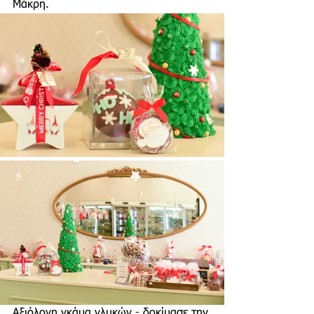
Μάκρη. 
Αξιόλογη γκάμα γλυκών - δοκίμασε την 