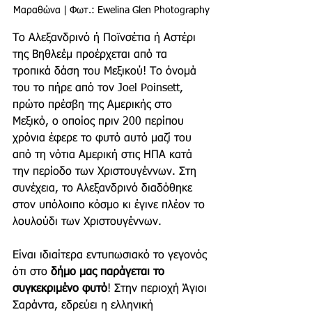
Μαραθώνα | Φωτ.: Ewelina Glen Photography
Το Αλεξανδρινό ή Ποϊνσέτια ή Αστέρι 
της Βηθλεέμ προέρχεται από τα 
τροπικά δάση του Μεξικού! Το όνομά 
του το πήρε από τον Joel Poinsett, 
πρώτο πρέσβη της Αμερικής στο 
Μεξικό, ο οποίος πριν 200 περίπου 
χρόνια έφερε το φυτό αυτό μαζί του 
από τη νότια Αμερική στις ΗΠΑ κατά 
την περίοδο των Χριστουγέννων. Στη 
συνέχεια, το Αλεξανδρινό διαδόθηκε 
στον υπόλοιπο κόσμο κι έγινε πλέον το 
λουλούδι των Χριστουγέννων.
Είναι ιδιαίτερα εντυπωσιακό το γεγονός 
ότι στο
 δήμο μας παράγεται το 
συγκεκριμένο φυτό
! Στην περιοχή Άγιοι 
Σαράντα, εδρεύει η ελληνική 