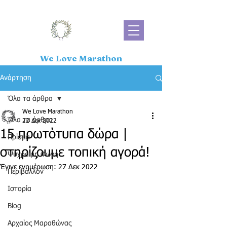
We Love Marathon
Ανάρτηση
Όλα τα άρθρα
We Love Marathon
Όλα τα άρθρα
22 Δεκ 2022
15 πρωτότυπα δώρα |
Πρίσμα
στηρίζουμε τοπική αγορά!
Ψύχραιμη Φωνή
Έγινε ενημέρωση:
27 Δεκ 2022
Περιβάλλον
Ιστορία
Blog
Αρχαίος Μαραθώνας