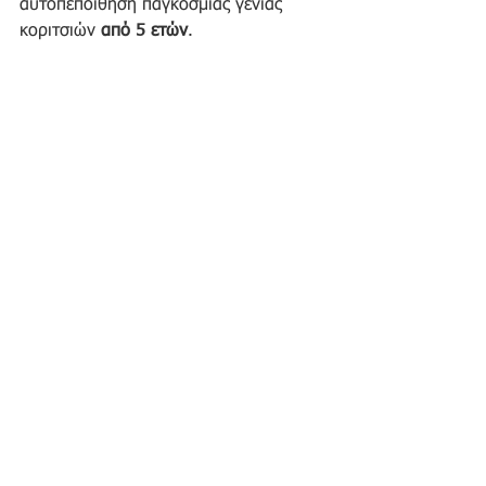
αυτοπεποίθηση παγκόσμιας γενιάς 
κοριτσιών 
από 5 ετών
.