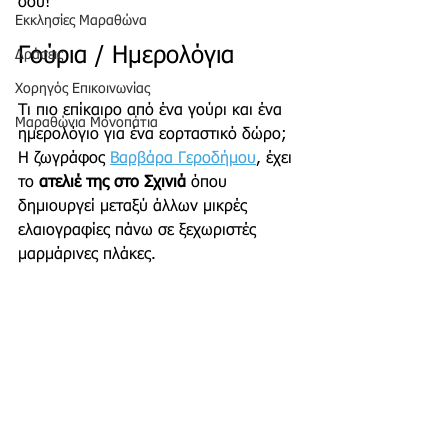
σου!
Εκκλησίες Μαραθώνα
Γούρια / Ημερολόγια 
Δράσεις
Χορηγός Επικοινωνίας
Τι πιο επίκαιρο από ένα γούρι και ένα 
Μαραθώνια Μονοπάτια
ημερολόγιο για ένα εορταστικό δώρο; 
Η ζωγράφος 
Βαρβάρα Γεροδήμου
, έχει 
το 
ατελιέ της στο Σχινιά
 όπου 
δημιουργεί μεταξύ άλλων μικρές 
ελαιογραφίες πάνω σε ξεχωριστές 
μαρμάρινες πλάκες. 