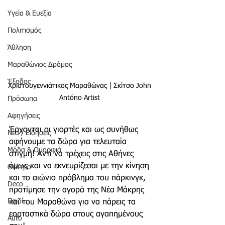
Υγεία & Ευεξία
Πολιτισμός
Άθληση
Μαραθώνιος Δρόμος
Έξοδος
Χριστουγεννιάτικος Μαραθώνας | Σκίτσο John 
Antóno Artist 
Πρόσωπα
Αφηγήσεις
Έρχονται οι γιορτές και ως συνήθως 
Νέα / Ειδήσεις
αφήνουμε τα δώρα για τελευταία 
Μόδα & Ομορφιά
στιγμή! Αντί να τρέχεις στις Αθήνες 
όμως και να εκνευρίζεσαι με την κίνηση 
Θέατρο
και το αιώνιο πρόβλημα του πάρκινγκ, 
Deco
προτίμησε την αγορά της Νέα Μάκρης 
Παιδί
και του Μαραθώνα για να πάρεις τα 
εορταστικά δώρα στους αγαπημένους 
Auto