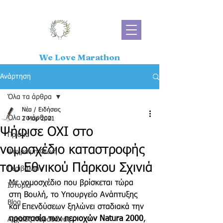
We Love Marathon
Ανάρτηση
Όλα τα άρθρα
Νέα / Ειδήσεις
Όλα τα άρθρα
2 Μαρ 2021
Ψήφισε ΟΧΙ στο
Πρίσμα
νομοσχέδιο καταστροφής
Ψύχραιμη Φωνή
του Εθνικού Πάρκου Σχινιά
Περιβάλλον
Με νομοσχέδιο που βρίσκεται τώρα 
Ιστορία
στη Βουλή, το Υπουργείο Ανάπτυξης 
Blog
και Επενδύσεων ξηλώνει σταδιακά την 
προστασία των περιοχών Natura 2000
, 
Αρχαίος Μαραθώνας