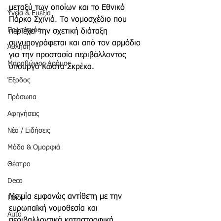
μεταξύ των οποίων και το Εθνικό 
Υγεία & Ευεξία
Πάρκο Σχινιά. Το νομοσχέδιο που 
Πολιτισμός
περιέχει την σχετική διάταξη 
συνυπογράφεται και από τον αρμόδιο 
Άθληση
για την προστασία περιβάλλοντος 
Μαραθώνιος Δρόμος
υπουργό Κώστα Σκρέκα.
Έξοδος
Πρόσωπα
Αφηγήσεις
Νέα / Ειδήσεις
Μόδα & Ομορφιά
Θέατρο
Deco
Με μία εμφανώς αντίθετη με την 
Παιδί
ευρωπαϊκή νομοθεσία και 
Auto
περιβαλλοντικά καταστροφική 