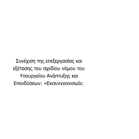
Συνέχιση της επεξεργασίας και 
εξέτασης του σχεδίου νόμου του 
Υπουργείου Ανάπτυξης και 
Επενδύσεων: «Εκσυγχρονισμός, 
απλοποίηση και αναμόρφωση του 
ρυθ...Η ΔΙΑΡΚΗΣ ΕΠΙΤΡΟΠΗ 
ΠΑΡΑΓΩΓΗΣ ΚΑΙ ΕΜΠΟΡΙΟΥ ΚΑΙ Η 
ΔΙΑΡΚΗΣ ΕΠΙΤΡΟΠΗ ΕΘΝΙΚΗΣ 
ΑΜΥΝΑΣ ΚΑΙ ΕΞΩΤΕΡΙΚΩΝ 
ΥΠΟΘΕΣΕΩΝ