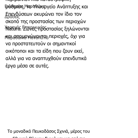
Εκκλησίες Μαραθώνα
ρύθμιση, το Υπουργείο Ανάπτυξης και 
Επενδύσεων ακυρώνει τον ίδιο τον 
Δράσεις
σκοπό της προστασίας των περιοχών 
Χορηγός Επικοινωνίας
Natura. Ζώνες προστασίας ξηλώνονται 
και απομονώνονται περιοχές, όχι για 
Μαραθώνια Μονοπάτια
να προστατευτούν οι σημαντικοί 
οικότοποι και τα είδη που ζουν εκεί, 
αλλά για να αναπτυχθούν επενδυτικά 
έργα μέσα σε αυτές. 
Το μοναδικό Πευκοδάσος Σχινιά, μέρος του 