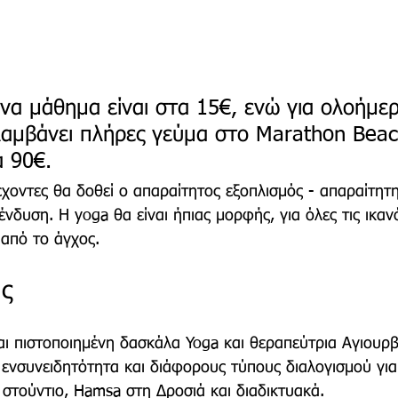
ένα μάθημα είναι στα 15€, ενώ για ολοήμε
λαμβάνει πλήρες γεύμα στο Marathon Beac
α 90€.
χοντες θα δοθεί ο απαραίτητος εξοπλισμός - απαραίτητη
νδυση. Η yoga θα είναι ήπιας μορφής, για όλες τις ικαν
από το άγχος.
ας
ναι πιστοποιημένη δασκάλα Yoga και θεραπεύτρια Αγιουρβ
, ενσυνειδητότητα και διάφορους τύπους διαλογισμού γι
 στούντιο, Hamsa στη Δροσιά και διαδικτυακά. 