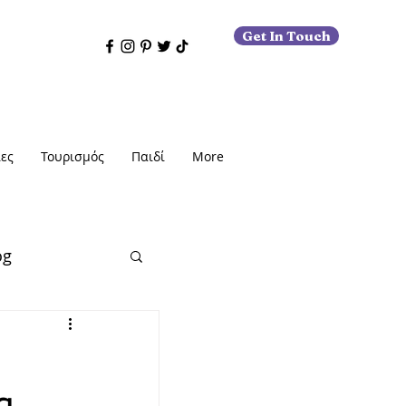
Get In Touch
ες
Τουρισμός
Παιδί
More
og
εις