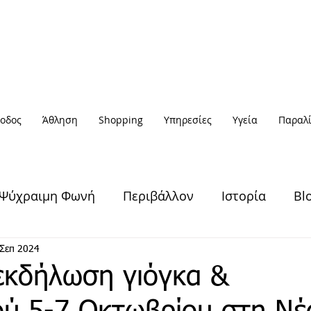
οδος
Άθληση
Shopping
Υπηρεσίες
Υγεία
Παραλί
Ψύχραιμη Φωνή
Περιβάλλον
Ιστορία
Bl
Υγεία & Ευεξία
Πολιτισμός
Άθληση
 Σεπ 2024
εκδήλωση γιόγκα &
Έξοδος
Πρόσωπα
Αφηγήσεις
Νέα / Ειδήσ