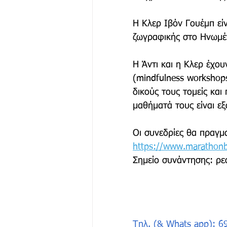
Η Κλερ Ιβόν Γουέμπ είν
ζωγραφικής στο Ηνωμέν
Η Άντι και η Κλερ έχο
(mindfulness workshops
δικούς τους τομείς και
μαθήματά τους είναι εξ
Οι συνεδρίες θα πραγμ
https://www.marathonb
Σημείο συνάντησης: ρε
Τηλ. (& Whats app): 