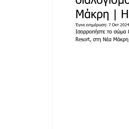
διαλογισμ
Μάκρη | H
Μόδα & Ομορφιά
Θέα
Έγινε ενημέρωση:
7 Οκτ 202
Ισορροπήστε το σώμα &
Resort, στη Νέα Μάκρη 
Δράσεις
Χορηγός Επικ