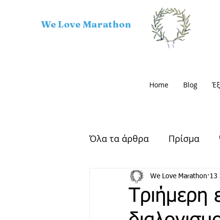
We Love Marathon
Home
Blog
Έξ
Όλα τα άρθρα
Πρίσμα
Αρχαίος Μαραθώνας
We Love Marathon
13
Τριήμερη 
Μαραθώνιος Δρόμος