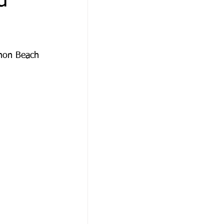
α
αθώνα
hon Beach 