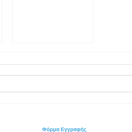
Αυτόνομη Κατάδυση -
Scuba diving | Οδηγός για
αρχάριους: η εκπαίδευση, η
εμπειρία, τα οφέλη
Φόρμα Εγγραφής