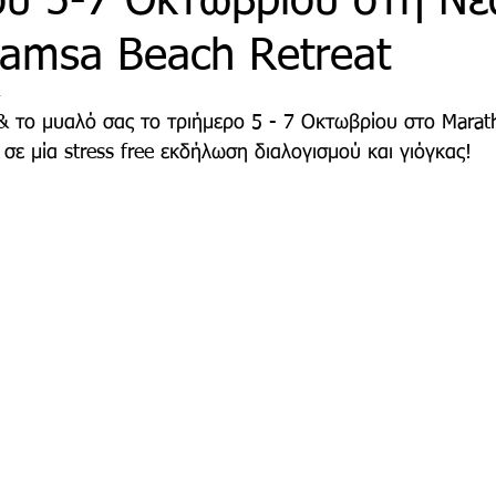
ού 5-7 Οκτωβρίου στη Νέ
amsa Beach Retreat
τρο
Deco
Παιδί
Auto
Εκκλησίες Μαρ
4
 το μυαλό σας το τριήμερο 5 - 7 Οκτωβρίου στο Marat
σε μία stress free εκδήλωση διαλογισμού και γιόγκας! 
οινωνίας
Μαραθώνια Μονοπάτια