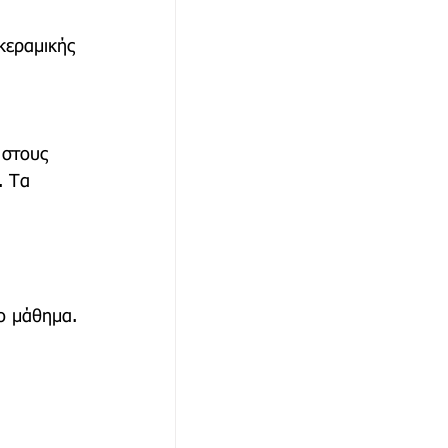
κεραμικής 
 στους 
. Τα 
ο μάθημα.