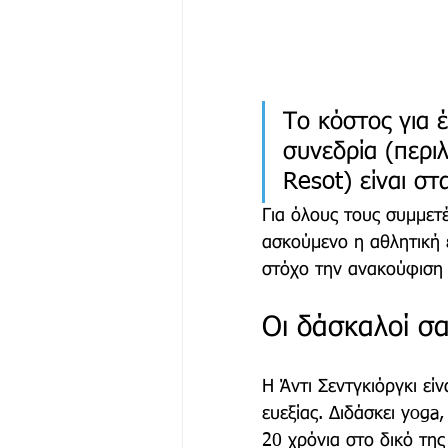
Το κόστος για 
συνεδρία (περι
Resot) είναι στ
Για όλους τους συμμετέ
ασκούμενο η αθλητική έ
στόχο την ανακούφιση 
Οι δάσκαλοί σ
Η Άντι Σεντγκιόργκι εί
ευεξίας. Διδάσκει yoga
20 χρόνια στο δικό της