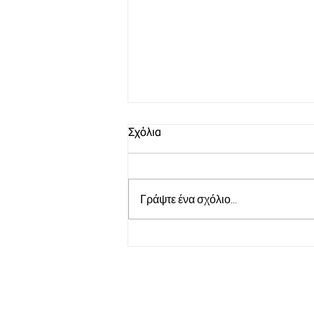
Σχόλια
Γράψτε ένα σχόλιο...
Πρόγραμμα «Γέφυρα
Πολιτισμού - Διάσχιση με ή
χωρίς αμαξίδιο» | Για
εφήβους & ενήλικες με ή
χωρίς αναπηρία -
συμμετοχή δωρεάν