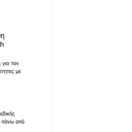
ρη 
h 
 για τον 
ότητες με 
εδικής 
α πάνω από 