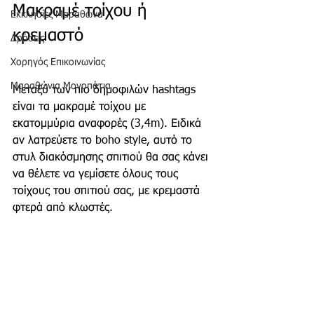
Μακραμέ τοίχου ή 
Εκκλησίες Μαραθώνα
κρεμαστό
Δράσεις
Χορηγός Επικοινωνίας
Μαραθώνια Μονοπάτια
Μεταξύ των πιο δημοφιλών hashtags 
είναι τα μακραμέ τοίχου με 
εκατομμύρια αναφορές (3,4m). Ειδικά 
αν λατρεύετε το boho style, αυτό το 
στυλ διακόσμησης σπιτιού θα σας κάνει 
να θέλετε να γεμίσετε όλους τους 
τοίχους του σπιτιού σας, με κρεμαστά 
φτερά από κλωστές.