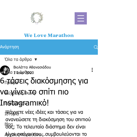
We Love Marathon
Ανάρτηση
Όλα τα άρθρα
Βιολέττα Αθανασιάδου
Όλα τα άρθρα
1 Ιουν 2020
6 τάσεις διακόσμησης για
Πρίσμα
να γίνει το σπίτι πιο
Ψύχραιμη Φωνή
Instagramικό!
Περιβάλλον
Ψάχνετε νέες ιδέες και τάσεις για να 
Ιστορία
ανανεώσετε τη διακόσμηση του σπιτιού 
Blog
σας; Το τελευταίο διάστημα δεν είναι 
λίγοι εκείνοι που…συμβουλεύονται το 
Αρχαίος Μαραθώνας