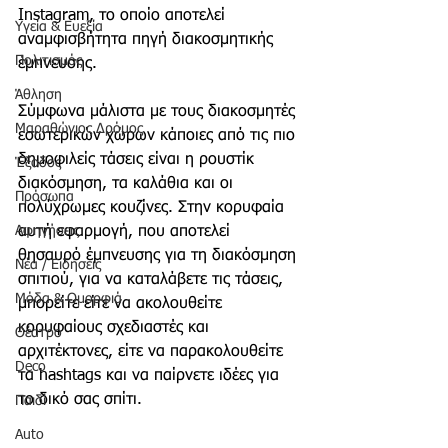
Instagram, το οποίο αποτελεί 
Υγεία & Ευεξία
αναμφισβήτητα πηγή διακοσμητικής 
Πολιτισμός
έμπνευσης.
Άθληση
Σύμφωνα μάλιστα με τους διακοσμητές 
Μαραθώνιος Δρόμος
εσωτερικών χώρων κάποιες από τις πιο 
δημοφιλείς τάσεις είναι η ρουστίκ 
Έξοδος
διακόσμηση, τα καλάθια και οι 
Πρόσωπα
πολύχρωμες κουζίνες. Στην κορυφαία 
Αφηγήσεις
αυτή εφαρμογή, που αποτελεί 
θησαυρό έμπνευσης για τη διακόσμηση 
Νέα / Ειδήσεις
σπιτιού, για να καταλάβετε τις τάσεις, 
Μόδα & Ομορφιά
μπορείτε είτε να ακολουθείτε 
κορυφαίους σχεδιαστές και 
Θέατρο
αρχιτέκτονες, είτε να παρακολουθείτε 
Deco
τα hashtags και να παίρνετε ιδέες για 
το δικό σας σπίτι.
Παιδί
Auto