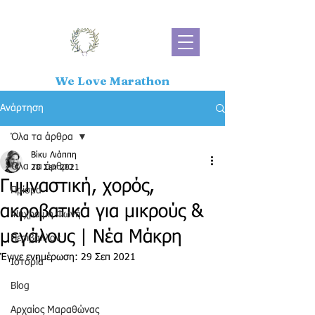
We Love Marathon
Ανάρτηση
Όλα τα άρθρα
Βίκυ Λιάππη
Όλα τα άρθρα
28 Σεπ 2021
Γυμναστική, χορός,
Πρίσμα
ακροβατικά για μικρούς &
Ψύχραιμη Φωνή
μεγάλους | Νέα Μάκρη
Περιβάλλον
Έγινε ενημέρωση:
29 Σεπ 2021
Ιστορία
Blog
Αρχαίος Μαραθώνας