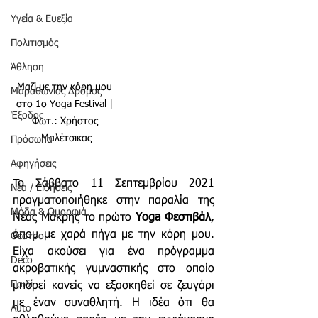
Υγεία & Ευεξία
Πολιτισμός
Άθληση
Μαζί με την κόρη μου 
Μαραθώνιος Δρόμος
στο 1ο Yoga Festival | 
Έξοδος
Φωτ.: Χρήστος 
Μαλέτσικας
Πρόσωπα
Αφηγήσεις
To Σάββατο 11 Σεπτεμβρίου 2021 
Νέα / Ειδήσεις
πραγματοποιήθηκε στην παραλία της 
Μόδα & Ομορφιά
Νέας Μάκρης το πρώτο 
Yoga Φεστιβάλ
, 
όπου με χαρά πήγα με την κόρη μου. 
Θέατρο
Είχα ακούσει για ένα πρόγραμμα 
Deco
ακροβατικής γυμναστικής στο οποίο 
Παιδί
μπορεί κανείς να εξασκηθεί σε ζευγάρι 
με έναν συναθλητή. Η ιδέα ότι θα 
Auto