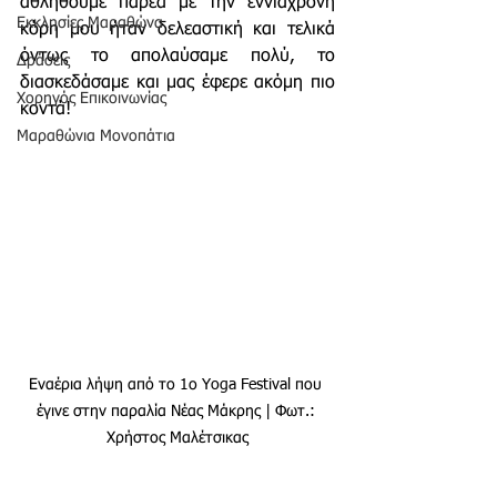
αθληθούμε παρέα με την εννιάχρονη 
Εκκλησίες Μαραθώνα
κόρη μου ήταν δελεαστική και τελικά 
όντως το απολαύσαμε πολύ, το 
Δράσεις
διασκεδάσαμε και μας έφερε ακόμη πιο 
Χορηγός Επικοινωνίας
κοντά!
Μαραθώνια Μονοπάτια
Εναέρια λήψη από το 1ο Yoga Festival που 
έγινε στην παραλία Νέας Μάκρης | Φωτ.: 
Χρήστος Μαλέτσικας