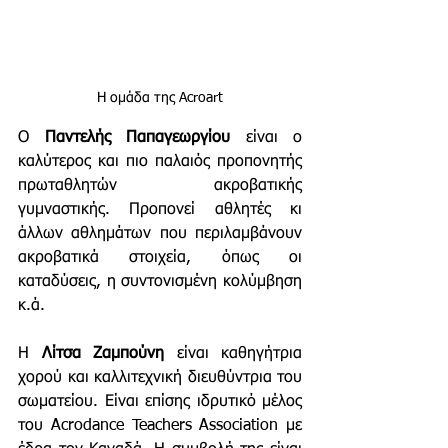
Η ομάδα της Acroart
Ο 
Παντελής Παπαγεωργίου
 είναι ο 
καλύτερος και πιο παλαιός προπονητής 
πρωταθλητών ακροβατικής 
γυμναστικής. Προπονεί αθλητές κι 
άλλων αθλημάτων που περιλαμβάνουν 
ακροβατικά στοιχεία, όπως οι 
καταδύσεις, η συντονισμένη κολύμβηση 
κ.ά.
Η 
Λίτσα Ζαμπούνη
 είναι καθηγήτρια 
χορού και καλλιτεχνική διευθύντρια του 
σωματείου. Είναι επίσης ιδρυτικό μέλος 
του Acrodance Teachers Association με 