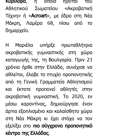
Κυρίλοβα
, η οποία ηγείται του 
Αθλητικού Σωματείου «Ακροβατική 
Τέχνη» ή «
Acroart
», με έδρα στη Νέα 
Μάκρη, Λαμέρα 68, πίσω από το 
δημαρχείο.
Η Μαριέλα υπήρξε πρωταθλήτρια 
ακροβατικής γυμναστικής στη χώρα 
καταγωγής της, τη Βουλγαρία. Πριν 23 
χρόνια ήρθε στην Ελλάδα, συνέχισε να 
αθλείται, έλαβε το πτυχίο προπονητικής 
από τη Γενική Γραμματεία Αθλητισμού 
και έκτοτε προπονεί αθλητές στην 
ακροβατική γυμναστική. Το 2020, εν 
μέσω καραντίνας, δημιούργησε έναν 
άρτια εξοπλισμένο και καλαίσθητο χώρο 
στη Νέα Μάκρη κι έχει στόχο να τον 
εξελίξει στο 
πιο σύγχρονο προπονητικό 
κέντρο της Ελλάδας
. 