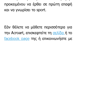
προκειμένου να έρθει σε πρώτη επαφή 
και να γνωρίσει το sport.
Εάν θέλετε να μάθετε περισσότερα για 
την Acroart, επισκεφτείτε τη 
σελίδα 
ή το 
facebook page
 της ή επικοινωνήστε με 
την Μαριέλα Κυρίλοβα απευθείας στο 
6985624745.
Βίκυ Λιάππη
Δες παρακάτω επιπλέον 
φωτογραφικό υλικό του 
Χρήστου Μαλέτσικα
 από το 1ο 
Yoga Festival αλλά και βίντεο 