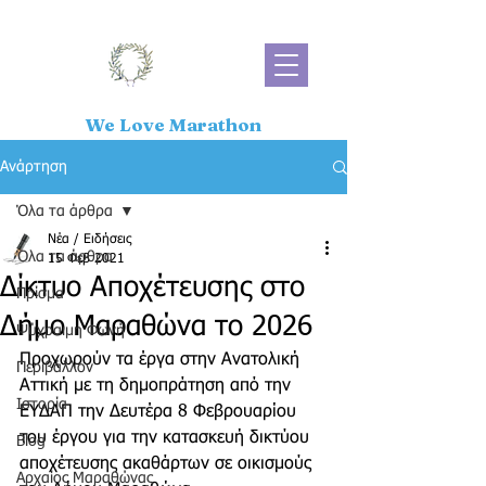
We Love Marathon
Ανάρτηση
Όλα τα άρθρα
Νέα / Ειδήσεις
Όλα τα άρθρα
15 Φεβ 2021
Δίκτυο Αποχέτευσης στο
Πρίσμα
Δήμο Μαραθώνα το 2026
Ψύχραιμη Φωνή
Προχωρούν τα έργα στην Ανατολική 
Περιβάλλον
Αττική με τη δημοπράτηση από την 
Ιστορία
ΕΥΔΑΠ την Δευτέρα 8 Φεβρουαρίου 
του έργου για την κατασκευή δικτύου 
Blog
αποχέτευσης ακαθάρτων σε οικισμούς 
Αρχαίος Μαραθώνας