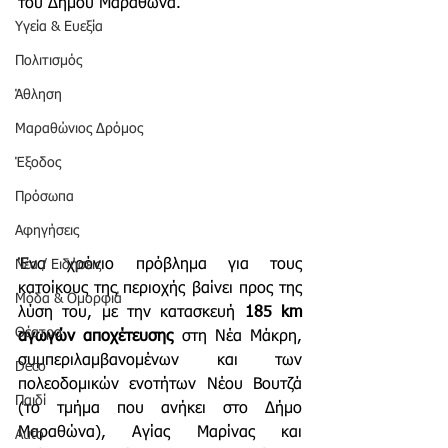
του Δήμου Μαραθώνα.  
Υγεία & Ευεξία
Πολιτισμός
Άθληση
Μαραθώνιος Δρόμος
Έξοδος
Πρόσωπα
Αφηγήσεις
Ένα χρόνιο πρόβλημα για τους 
Νέα / Ειδήσεις
κατοίκους της περιοχής βαίνει προς της 
Μόδα & Ομορφιά
λύση του, με την κατασκευή 
185 km 
Θέατρο
αγωγών αποχέτευσης
 στη Νέα Μάκρη, 
συμπεριλαμβανομένων και των 
Deco
πολεοδομικών ενοτήτων Νέου Βουτζά 
Παιδί
(το τμήμα που ανήκει στο Δήμο 
Μαραθώνα), Αγίας Μαρίνας και 
Auto