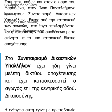
Ζούμπερι, καθώς και στον οικισμό του 
Εκκλησίες Μαραθώνα
Μαραθώνα, στον Άγιο Παντελεήμονα 
Δράσεις
και στους Συνεταιρισμό Δικαστικών 
Υπαλλήλων.  Εκτός από την κατασκευή 
Χορηγός Επικοινωνίας
των αγωγών,  στο έργο περιλαμβάνεται 
Μαραθώνια Μονοπάτια
και η κατασκευή 7.000 συνδέσεων με τα 
ακίνητα με το υπό κατασκευή δίκτυο 
αποχέτευσης. 
Στο 
Συνεταιρισμό Δικαστικών 
Υπαλλήλων
 έχει ήδη γίνει 
μελέτη δικτύου αποχέτευσης 
και έχει κατασκευαστεί ο 
αγωγός επι της κεντρικής οδού, 
Δικαιοσύνης.
Η ενέργεια αυτή έγινε με πρωτοβουλία 