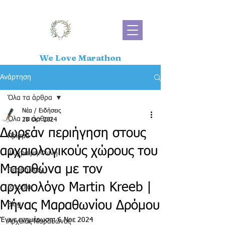
We Love Marathon
Ανάρτηση
Όλα τα άρθρα
Νέα / Ειδήσεις
Όλα τα άρθρα
28 Οκτ 2024
Δωρεάν περιήγηση στους
Πρίσμα
αρχαιολογικούς χώρους του
Ψύχραιμη Φωνή
Μαραθώνα με τον
Περιβάλλον
αρχαιολόγο Martin Kreeb |
Ιστορία
Μήνας Μαραθωνίου Δρόμου
Blog
Έγινε ενημέρωση:
6 Νοε 2024
Αρχαίος Μαραθώνας