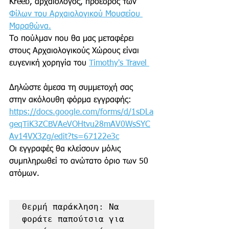
Kreeb, αρχαιολόγος, πρόεδρος των
Φίλων του Αρχαιολογικού Μουσείου 
Μαραθώνα.
Το πούλμαν που θα μας μεταφέρει 
στους Αρχαιολογικούς Χώρους είναι
ευγενική χορηγία του 
Timothy's Travel 
Δηλώστε άμεσα τη συμμετοχή σας 
στην ακόλουθη φόρμα εγγραφής:
https://docs.google.com/forms/d/1sDLa
geqTiK3ZCBVAeVOHtvu28mAV0WsSYC
Av14VX3Zg/edit?ts=67122e3c
Οι εγγραφές θα κλείσουν μόλις 
συμπληρωθεί το ανώτατο όριο των 50 
ατόμων.
Θερμή παράκληση: Να 
φοράτε παπούτσια για 