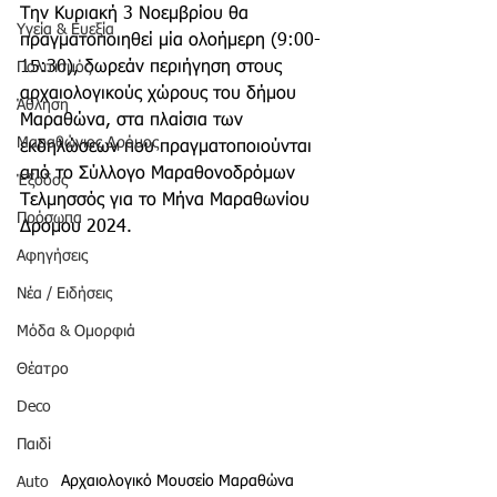
Την Κυριακή 3 Νοεμβρίου θα 
Υγεία & Ευεξία
πραγματοποιηθεί μία ολοήμερη (9:00-
15:30), δωρεάν περιήγηση στους 
Πολιτισμός
αρχαιολογικούς χώρους του δήμου 
Άθληση
Μαραθώνα, στα πλαίσια των 
Μαραθώνιος Δρόμος
εκδηλώσεων που πραγματοποιούνται 
από το Σύλλογο Μαραθονοδρόμων 
Έξοδος
Τελμησσός για το Μήνα Μαραθωνίου 
Πρόσωπα
Δρόμου 2024.
Αφηγήσεις
Νέα / Ειδήσεις
Μόδα & Ομορφιά
Θέατρο
Deco
Παιδί
Αρχαιολογικό Μουσείο Μαραθώνα
Auto