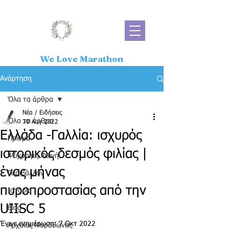
We Love Marathon
Ανάρτηση
Όλα τα άρθρα
Νέα / Ειδήσεις
Όλα τα άρθρα
30 Αυγ 2022
Ελλάδα -Γαλλία: ισχυρός
Πρίσμα
ιστορικός δεσμός φιλίας |
Ψύχραιμη Φωνή
ένας μήνας
Περιβάλλον
πυροπροστασίας από την
Ιστορία
UIISC 5
Blog
Έγινε ενημέρωση:
7 Οκτ 2022
Αρχαίος Μαραθώνας