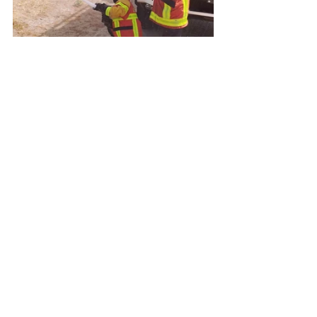
Pics: 
@travelmyworld2a
Michalis Vlastakis
George Mitropoulos
πυροσβεστική
Blog
Περιβάλλον