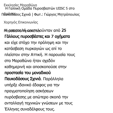
Εκκλησίες Μαραθώνα
Η Γαλλική Ομάδα Πυροσβεστών UIISC 5 στο 
Δράσεις
Πευκοδάσος Σχινιά | Φωτ.: Γιώργος Μητρόπουλος
Χορηγός Επικοινωνίας
Η αποστολή αποτελούνταν από 
25 
Μαραθώνια Μονοπάτια
Γάλλους πυροσβέστες και 7 οχήματα
και είχε στόχο την πρόληψη και την 
κατάσβεση πυρκαγιών ως επί το 
πλείστον στην Αττική. Η παρουσία τους 
στο Μαραθώνα ήταν σχεδόν 
καθημερινή και αποσκοπούσε στην 
προστασία του μοναδικού 
Πευκοδάσους Σχινιά
. Παράλληλα 
υπήρξε ιδανικό έδαφος για την 
πραγματοποίηση ασκήσεων 
πυρόσβεσης με απώτερο σκοπό την 
ανταλλαγή τεχνικών γνώσεων με τους 
Έλληνες συναδέλφους τους. 