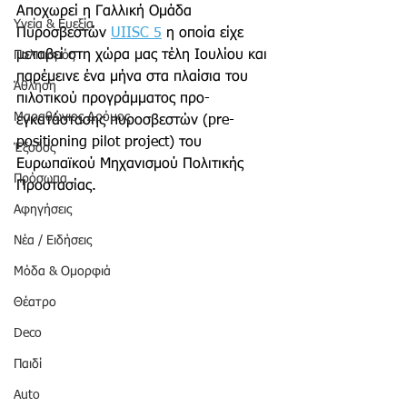
Αποχωρεί η Γαλλική Ομάδα 
Υγεία & Ευεξία
Πυροσβεστών 
UIISC 5
 η οποία είχε 
μεταβεί στη χώρα μας τέλη Ιουλίου και 
Πολιτισμός
παρέμεινε ένα μήνα στα πλαίσια του 
Άθληση
πιλοτικού προγράμματος προ-
Μαραθώνιος Δρόμος
εγκατάστασης πυροσβεστών (pre-
positioning pilot project) του 
Έξοδος
Ευρωπαϊκού Μηχανισμού Πολιτικής 
Πρόσωπα
Προστασίας.
Αφηγήσεις
Νέα / Ειδήσεις
Μόδα & Ομορφιά
Θέατρο
Deco
Παιδί
Auto