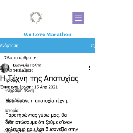
We Love Marathon
Ανάρτηση
Όλα τα άρθρα
Ευαγγελία Πολίτη
Όλα τα άρθρα
14 Σεπ 2019
Η Τέχνη της Αποτυχίας
Πρίσμα
Έγινε ενημέρωση:
15 Απρ 2021
Ψύχραιμη Φωνή
Περιβάλλον
Είναι άραγε η αποτυχία τέχνη;
Ιστορία
Παρατηρώντας γύρω μας, θα 
Blog
διαπιστώσουμε ότι ζούμε σ’έναν 
πολιτισμό που έχει δυσανεξία στην 
Αρχαίος Μαραθώνας