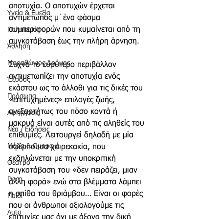
αποτυχία. Ο αποτυχών έρχεται 
Υγεία & Ευεξία
αντιμέτωπος μ΄ένα φάσμα 
συμπεριφορών που κυμαίνεται από τη 
Πολιτισμός
συγκατάβαση έως την πλήρη άρνηση.
Άθληση
Μαραθώνιος Δρόμος
Συχνά το ευρύτερο περιβάλλον 
αντιμετωπίζει την αποτυχία ενός 
Έξοδος
εκάστου ως το άλλοθι για τις δικές του 
Πρόσωπα
«επιτυχημένες» επιλογές ζωής, 
ανεξαρτήτως του πόσο κοντά ή 
Αφηγήσεις
μακρυά είναι αυτές από τις αληθείς του 
Νέα / Ειδήσεις
επιθυμίες. Λειτουργεί δηλαδή με μία 
Μόδα & Ομορφιά
υφέρπουσα χαιρεκακία, που 
εκδηλώνεται με την υποκριτική 
Θέατρο
συγκατάβαση του «δεν πειράζει, μιαν 
Deco
άλλη φορά» ενώ στα βλέμματα λάμπει 
η σπίθα του θριάμβου… Είναι οι φορές 
Παιδί
που οι άνθρωποι αξιολογούμε τις 
Auto
επιτυχίες μας όχι με άξονα την δική 