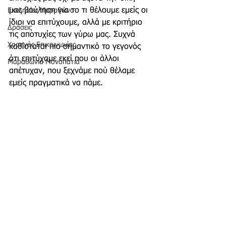
μας βούληση για το τι θέλουμε εμείς οι 
Εκκλησίες Μαραθώνα
ίδιοι να επιτύχουμε, αλλά με κριτήριο 
Δράσεις
τις αποτυχίες των γύρω μας. Συχνά 
Χορηγός Επικοινωνίας
καθίσταται πιο σημαντικό το γεγονός 
ότι επιτύχαμε εκεί που οι άλλοι 
Μαραθώνια Μονοπάτια
απέτυχαν, που ξεχνάμε πού θέλαμε 
εμείς πραγματικά να πάμε.