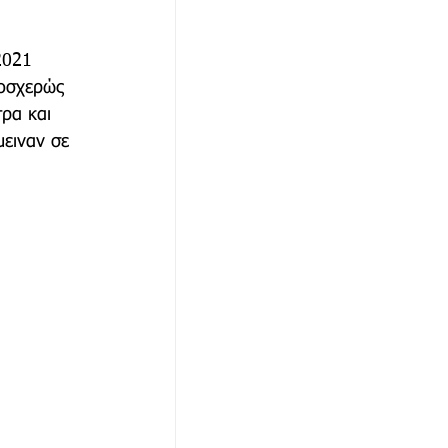
2021 
αθώνα
λοσχερώς 
ρα και 
ειναν σε 