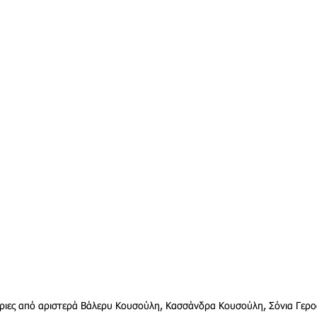
ριες από αριστερά Βάλερυ Κουσούλη, Κασσάνδρα Κουσούλη, Σόνια Γερ