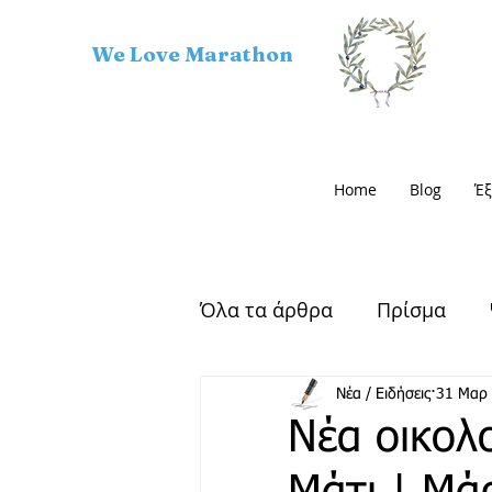
We Love Marathon
Home
Blog
Έξ
Όλα τα άρθρα
Πρίσμα
Αρχαίος Μαραθώνας
Νέα / Ειδήσεις
31 Μαρ
Νέα οικολ
Μαραθώνιος Δρόμος