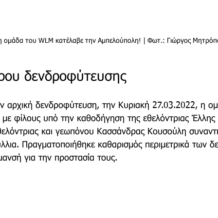
 η ομάδα του WLM κατέλαβε την Αμπελούπολη! | Φωτ.: Γιώργος Μητρόπ
ρου δενδροφύτευσης 
ην αρχική δενδροφύτευση, την Κυριακή 27.03.2022, η ο
 με φίλους υπό την καθοδήγηση της εθελόντριας Έλλης
 εθελόντριας και γεωπόνου Κασσάνδρας Κουσούλη συναντ
ύλλια. Πραγματοποιήθηκε καθαρισμός περιμετρικά των δ
μανσή για την προστασία τους. 