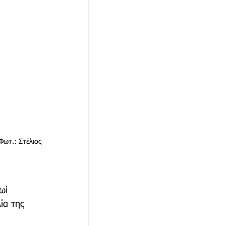
ωτ.: Στέλιος 
ωί 
ία της 