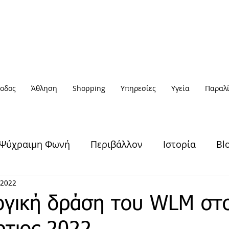
οδος
Άθληση
Shopping
Υπηρεσίες
Υγεία
Παραλί
Ψύχραιμη Φωνή
Περιβάλλον
Ιστορία
Bl
Υγεία & Ευεξία
Πολιτισμός
Άθληση
 2022
ογική δράση του WLM στ
Έξοδος
Πρόσωπα
Αφηγήσεις
Νέα / Ειδήσ