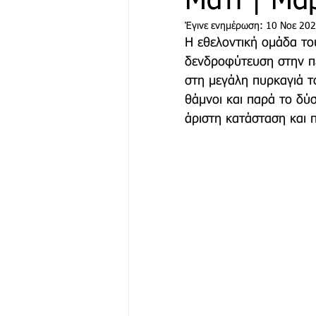
Μάτι | Μά
Έγινε ενημέρωση:
10 Νοε 20
Η εθελοντική ομάδα το
Μόδα & Ομορφιά
Θέα
δενδροφύτευση στην πε
στη μεγάλη πυρκαγιά τ
θάμνοι και παρά το δύ
Δράσεις
Χορηγός Επικ
άριστη κατάσταση και 