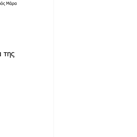
μός Μάρα 
α της