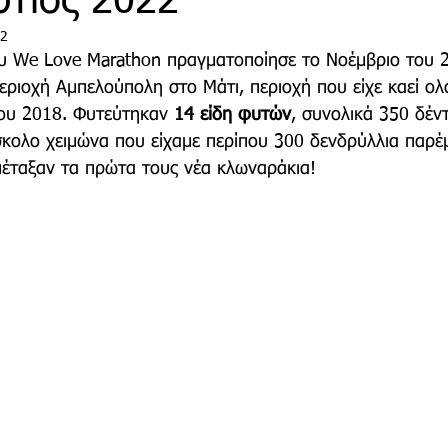
ρτιος 2022
22
υ We Love Marathon πραγματοποίησε το Νοέμβριο του 
τρο
Deco
Παιδί
Auto
Εκκλησίες Μαρ
ριοχή Αμπελούπολη στο Μάτι, περιοχή που είχε καεί ο
ου 2018. Φυτεύτηκαν 
14 είδη φυτών
, συνολικά 350 δέντ
σκολο χειμώνα που είχαμε περίπου 300 δενδρύλλια παρέμ
οινωνίας
Μαραθώνια Μονοπάτια
πέταξαν τα πρώτα τους νέα κλωναράκια!