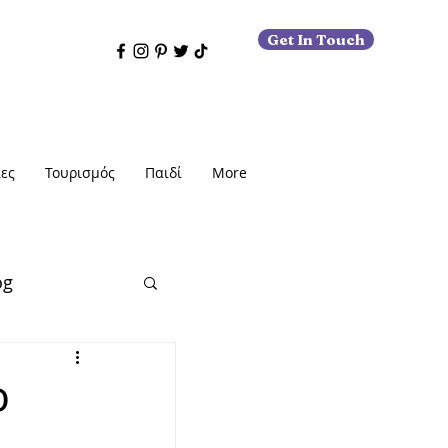
Get In Touch
ες
Τουρισμός
Παιδί
More
og
ο
εις