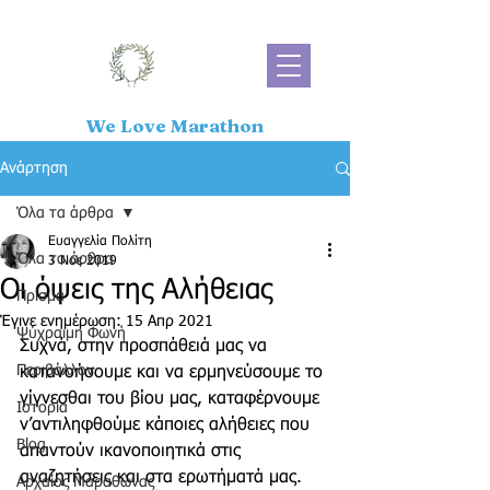
We Love Marathon
Ανάρτηση
Όλα τα άρθρα
Ευαγγελία Πολίτη
Όλα τα άρθρα
3 Νοε 2019
Οι όψεις της Αλήθειας
Πρίσμα
Έγινε ενημέρωση:
15 Απρ 2021
Ψύχραιμη Φωνή
Συχνά, στην προσπάθειά μας να 
Περιβάλλον
κατανοήσουμε και να ερμηνεύσουμε το 
γίγνεσθαι του βίου μας, καταφέρνουμε 
Ιστορία
ν’αντιληφθούμε κάποιες αλήθειες που 
Blog
απαντούν ικανοποιητικά στις 
αναζητήσεις και στα ερωτήματά μας. 
Αρχαίος Μαραθώνας