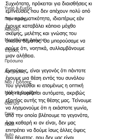
Συχνότατα, πρόκειται για διαισθήσεις κι 
Υγεία & Ευεξία
εμπνεύσεις που δεν απέχουν πολύ από 
την πραγματικότητα, ιδιαιτέρως εάν 
Πολιτισμός
έχουμε καταβάλει κάποιο μόχθο 
Άθληση
σκέψης, μελέτης και γνώσης του 
Μαραθώνιος Δρόμος
οικείου θέματος. Θα μπορούσαμε να 
πούμε ότι, νοητικά, συλλαμβάνουμε 
Έξοδος
μιαν αλήθεια.
Πρόσωπα
Εντούτοις, είναι γεγονός ότι πάντοτε 
Αφηγήσεις
έχουμε μια θέση εντός του συνόλου 
Νέα / Ειδήσεις
του γίγνεσθαι κι επομένως η οπτική 
Μόδα & Ομορφιά
μας περιορίζεται αυτόματα, ακριβώς 
εξαιτίας αυτής της θέσης μας. Τείνουμε 
Θέατρο
να λησμονούμε ότι η εκάστοτε γωνία, 
Deco
από την οποία βλέπουμε τα γεγονότα, 
όσο καθαρή κι αν είναι, δεν μας 
Παιδί
επιτρέπει να δούμε ίσως άλλες όψεις 
Auto
του θέματος, που δεν μας είναι 