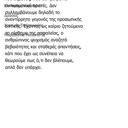
αντικειμενικά ορατές. Δεν 
Εκκλησίες Μαραθώνα
συλλαμβάνουμε δηλαδή το 
Δράσεις
αναντίρρητο γεγονός της προσωπικής 
Χορηγός Επικοινωνίας
οπτικής. Έχοντας ως καίριο ζητούμενο 
το αίσθημα της ασφαλείας, ο 
Μαραθώνια Μονοπάτια
ανθρώπινος ψυχισμός αναζητά 
βεβαιότητες και σταθερές απαντήσεις, 
κάτι που έχει ως συνέπεια να 
θεωρούμε πως ό,τι δεν βλέπουμε, 
απλά δεν υπάρχει.