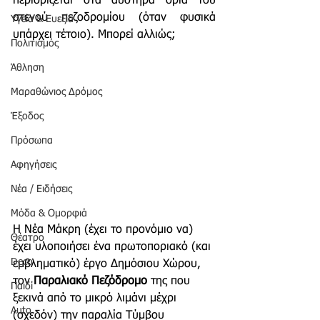
περιορίζεται στα αυστηρά όρια του 
στενού πεζοδρομίου (όταν φυσικά 
Υγεία & Ευεξία
υπάρχει τέτοιο). Μπορεί αλλιώς;  
Πολιτισμός
Άθληση
Μαραθώνιος Δρόμος
Έξοδος
Πρόσωπα
Αφηγήσεις
Νέα / Ειδήσεις
Μόδα & Ομορφιά
Η Νέα Μάκρη (έχει το προνόμιο να)  
Θέατρο
έχει υλοποιήσει ένα πρωτοποριακό (και 
Deco
εμβληματικό) έργο Δημόσιου Χώρου, 
τον 
Παραλιακό Πεζόδρομο
 της που 
Παιδί
ξεκινά από το μικρό λιμάνι μέχρι 
Auto
(σχεδόν) την παραλία Τύμβου 