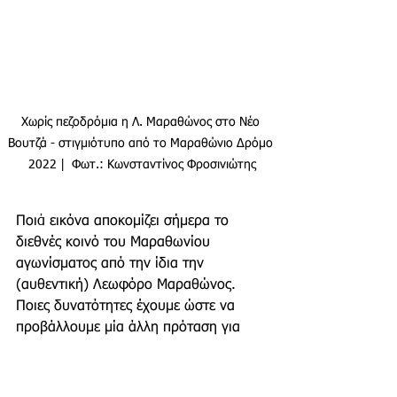
Χωρίς πεζοδρόμια η Λ. Μαραθώνος στο Νέο 
Βουτζά - στιγμιότυπο από το Μαραθώνιο Δρόμο 
2022 |  Φωτ.: Κωνσταντίνος Φροσινιώτης
Ποιἀ εικόνα αποκομίζει σήμερα το 
διεθνές κοινό του Μαραθωνίου 
αγωνίσματος από την ίδια την 
(αυθεντική) Λεωφόρο Μαραθώνος. 
Ποιες δυνατότητες έχουμε ώστε να 
προβάλλουμε μία άλλη πρόταση για 
τον Δημόσιο Χώρο, να αναδείξουμε 
την περιοχή μας, να προσφέρουμε 
στους επισκέπτες μία μοναδική 