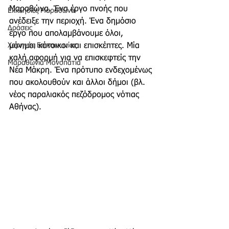
Μαραθώνα. Ένα έργο πνοής που 
Εκκλησίες Μαραθώνα
ανέδειξε την περιοχή. Ένα δημόσιο 
Δράσεις
έργο που απολαμβάνουμε όλοι, 
Χορηγός Επικοινωνίας
μόνιμοι κάτοικοι και επισκέπτες. Μία 
καλή αφορμή για να επισκεφτείς την 
Μαραθώνια Μονοπάτια
Νέα Μάκρη. Ένα πρότυπο ενδεχομένως 
που ακολουθούν και άλλοι δήμοι (βλ. 
νέος παραλιακός πεζόδρομος νότιας 
Αθήνας). 