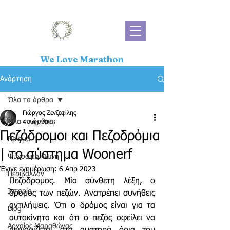
We Love Marathon
Ανάρτηση
Όλα τα άρθρα
Γιώργος Ζενζεφίλης
Όλα τα άρθρα
4 Απρ 2023
Πεζόδρομοι και Πεζοδρόμια
Πρίσμα
| το σύστημα Woonerf
Ψύχραιμη Φωνή
Έγινε ενημέρωση:
6 Απρ 2023
Περιβάλλον
Πεζόδρομος. Μία σύνθετη λέξη, o 
Ιστορία
δρόμος των πεζών. Ανατρέπει συνήθεις 
αντιλήψεις. Ότι ο δρόμος είναι για τα 
Blog
αυτοκίνητα και ότι ο πεζός οφείλει να 
Αρχαίος Μαραθώνας