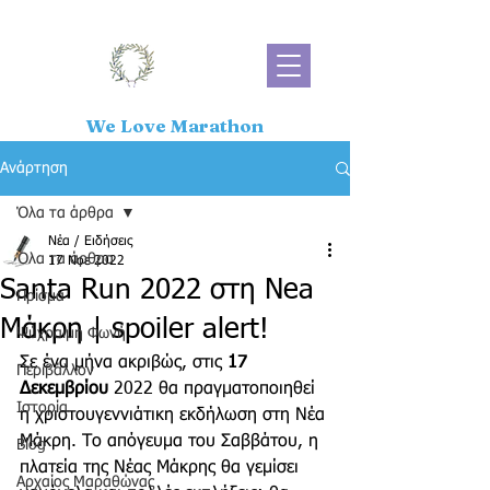
We Love Marathon
Ανάρτηση
Όλα τα άρθρα
Νέα / Ειδήσεις
Όλα τα άρθρα
17 Νοε 2022
Santa Run 2022 στη Nea
Πρίσμα
Mάκρη | spoiler alert!
Ψύχραιμη Φωνή
Σε ένα μήνα ακριβώς, στις 
17 
Περιβάλλον
Δεκεμβρίου
 2022 θα πραγματοποιηθεί 
Ιστορία
η χριστουγεννιάτικη εκδήλωση στη Νέα 
Μάκρη. Το απόγευμα του Σαββάτου, η 
Blog
πλατεία της Νέας Μάκρης θα γεμίσει 
Αρχαίος Μαραθώνας