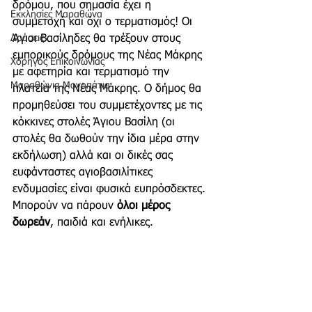
δρόμου, που σημασία έχει η 
Εκκλησίες Μαραθώνα
συμμετοχή και όχι ο τερματισμός! Οι 
Άγιοι Βασίληδες θα τρέξουν στους 
Δράσεις
εμπορικούς δρόμους της Νέας Μάκρης 
Χορηγός Επικοινωνίας
με αφετηρία και τερματισμό την 
Μαραθώνια Μονοπάτια
πλατεία της Νέας Μάκρης. Ο δήμος θα 
προμηθεύσει του συμμετέχοντες με τις 
κόκκινες στολές Άγιου Βασίλη (οι 
στολές θα δωθούν την ίδια μέρα στην 
εκδήλωση) αλλά και οι δικές σας 
ευφάνταστες αγιοβασιλίτικες 
ενδυμασίες είναι φυσικά ευπρόσδεκτες. 
Μπορούν να πάρουν 
όλοι μέρος 
δωρεάν
, παιδιά και ενήλικες.