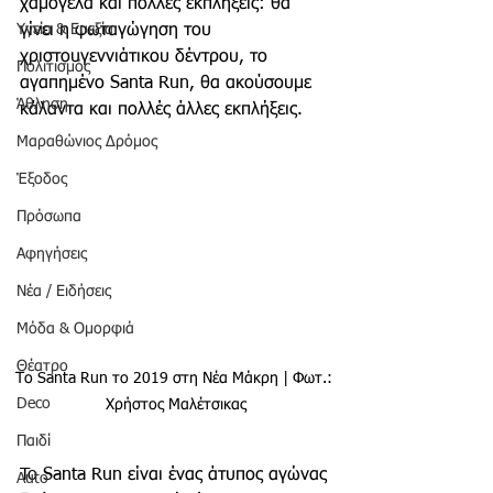
χαμόγελα και πολλές εκπλήξεις: θα 
Υγεία & Ευεξία
γίνει η φωταγώγηση του 
χριστουγεννιάτικου δέντρου, το 
Πολιτισμός
αγαπημένο Santa Run, θα ακούσουμε 
Άθληση
κάλαντα και πολλές άλλες εκπλήξεις.
Μαραθώνιος Δρόμος
Έξοδος
Πρόσωπα
Αφηγήσεις
Νέα / Ειδήσεις
Μόδα & Ομορφιά
Θέατρο
Το Santa Run το 2019 στη Νέα Μάκρη | Φωτ.: 
Deco
Χρήστος Μαλέτσικας
Παιδί
To Santa Run είναι ένας άτυπος αγώνας 
Auto