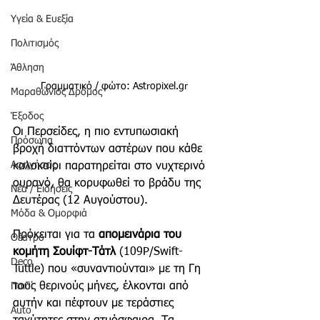
Υγεία & Ευεξία
Πολιτισμός
Άθληση
Γραμματικό / φώτο: Astropixel.gr
Μαραθώνιος Δρόμος
Έξοδος
Οι Περσείδες, η πιο εντυπωσιακή 
Πρόσωπα
βροχή διαττόντων αστέρων που κάθε 
Αφηγήσεις
καλοκαίρι παρατηρείται στο νυχτερινό 
ουρανό, θα κορυφωθεί το βράδυ της 
Νέα / Ειδήσεις
Δευτέρας (12 Αυγούστου).
Μόδα & Ομορφιά
Πρόκειται για τα 
απομεινάρια του 
Θέατρο
κομήτη Σουίφτ-Τάτλ
 (109P/Swift-
Deco
Tuttle) που «συναντιούνται» με τη Γη 
τους θερινούς μήνες, έλκονται από 
Παιδί
αυτήν και πέφτουν με τεράστιες 
Auto