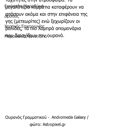
ταχύτητες στην ατμόσφαιρα. Τα 
Εκκλησίες Μαραθώνα
μεγαλύτερα κομμάτια καταφέρουν να 
φτάσουν ακόμα και στην επιφάνεια της 
Δράσεις
γης (μετεωρίτες) ενώ ξεχωρίζουν οι 
Χορηγός Επικοινωνίας
βολίδες, τα πιο λαμπρά απομεινάρια 
που διασχίζουν τον ουρανό. 
Μαραθώνια Μονοπάτια
Ουρανός Γραμματικού -  Andromeda Galaxy / 
φώτο: Astropixel.gr