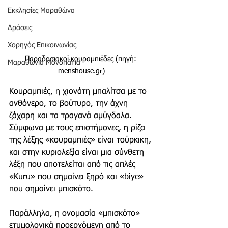
Εκκλησίες Μαραθώνα
Δράσεις
Χορηγός Επικοινωνίας
Παραδοσιακοί κουραμπιέδες (πηγή: 
Μαραθώνια Μονοπάτια
menshouse.gr)
Κουραμπιές, η χιονάτη μπαλίτσα με το 
ανθόνερο, το βούτυρο, την άχνη 
ζάχαρη και τα τραγανά αμύγδαλα. 
Σύμφωνα με τους επιστήμονες, η ρίζα 
της λέξης «κουραμπιές» είναι τούρκικη, 
και στην κυριολεξία είναι μια σύνθετη 
λέξη που αποτελείται από τις απλές 
«Kuru» που σημαίνει ξηρό και «biye» 
που σημαίνει μπισκότο. 
Παράλληλα, η ονομασία «μπισκότο» - 
ετυμολογικά προερχόμενη από το 