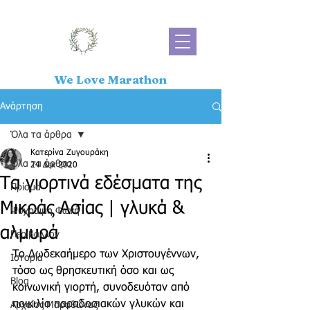
We Love Marathon
Ανάρτηση
Όλα τα άρθρα
Κατερίνα Ζυγουράκη
Όλα τα άρθρα
24 Δεκ 2020
Τα γιορτινά εδέσματα της
Πρίσμα
Μικράς Ασίας | γλυκά &
Ψύχραιμη Φωνή
αλμυρά
Περιβάλλον
Το Δωδεκαήμερο των Χριστουγέννων, 
Ιστορία
τόσο ως θρησκευτική όσο και ως 
Blog
κοινωνική γιορτή, συνοδευόταν από 
ποικιλία παραδοσιακών γλυκών και 
Αρχαίος Μαραθώνας