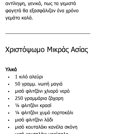
αντίληψη, γενικά, πως τα γεμιστά 
φαγητά θα εξασφάλιζαν ένα χρόνο 
γεμάτο καλά.
Χριστόψωμο Μικράς Ασίας
Υλικά
1 κιλό αλεύρι
50 γραμμ. νωπή μαγιά
μισό φλιτζάνι χλιαρό νερό
250 γραμμάρια ζάχαρη
¼ φλιτζάνι κρασί
¼ φλιτζάνι χυμό πορτοκάλι
μισό φλιτζάνι λάδι
μισό κουταλάκι κανέλα σκόνη