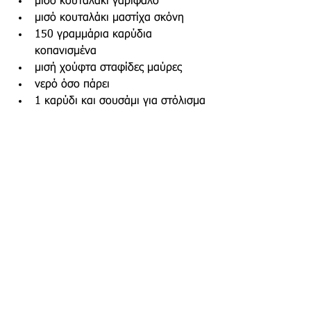
μισό κουταλάκι γαρίφαλο
μισό κουταλάκι μαστίχα σκόνη
150 γραμμάρια καρύδια 
κοπανισμένα
μισή χούφτα σταφίδες μαύρες
νερό όσο πάρει
1 καρύδι και σουσάμι για στόλισμα
Χριστόψωμο | Φωτ.: Ευρωπαικό Μουσείο 