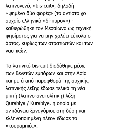
λατινογενές «bis-cuit», δηλαδή 
«ψημένο δύο φορές» (το αντίστοιχο 
αρχαίο ελληνικό «δί-πυρον») - 
καθιερώθηκε τον Mεσαίωνα ως τεχνική 
ψησίματος για να μην χαλάει εύκολα ο 
άρτος, κυρίως των στρατιωτών και των 
ναυτικών. 
Το λατινικό bis-cuit διαδόθηκε μέσω 
των Βενετών εμπόρων και στην Ασία 
και μετά από παραφθορά της αρχικής 
λατινικής λέξης έδωσε τελικά τη νέα 
μικτή (λατινο-ανατολίτικη) λέξη 
Qurabiya / Kurabiye, η οποία με 
αντιδάνεια ξαναγύρισε στη δύση και 
ελληνοποιημένη πλέον έδωσε το 
«κουραμπιές».