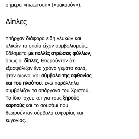
σήμερα «macaroon» («μακαρόν»).
Δίπλες
Υπήρχαν διάφορα είδη γλυκών και 
υλικών τα οποία είχαν συμβολισμούς. 
Εδέσματα 
με πολλές στρώσεις φύλλων
, 
όπως οι 
δίπλες
, θεωρούνταν ότι 
εξασφάλιζαν ένα χρόνο γεμάτο καλά, 
ήταν οιωνοί και 
σύμβολα της αφθονίας 
και του πλούτου
, ενώ παράλληλα 
συμβόλιζαν τα σπάργανα του Χριστού. 
Το ίδιο ίσχυε και για τους 
ξηρούς 
καρπούς
 και το σουσάμι που 
θεωρούνταν σύμβολα ευφορίας και 
ευγονίας. 