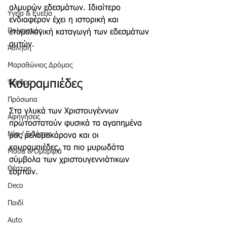
αλμυρών εδεσμάτων. Ιδιαίτερο 
Υγεία & Ευεξία
ενδιαφέρον έχει η ιστορική και 
Πολιτισμός
ετυμολογική καταγωγή των εδεσμάτων 
αυτών.
Άθληση
Μαραθώνιος Δρόμος
Κουραμπιέδες
Έξοδος
Πρόσωπα
Στα γλυκά των Χριστουγέννων 
Αφηγήσεις
πρωτοστατούν φυσικά τα αγαπημένα 
Νέα / Ειδήσεις
μας μελομακάρονα και οι 
κουραμπιέδες, τα πιο μυρωδάτα 
Μόδα & Ομορφιά
σύμβολα των χριστουγεννιάτικων 
Θέατρο
εορτών. 
Deco
Παιδί
Auto