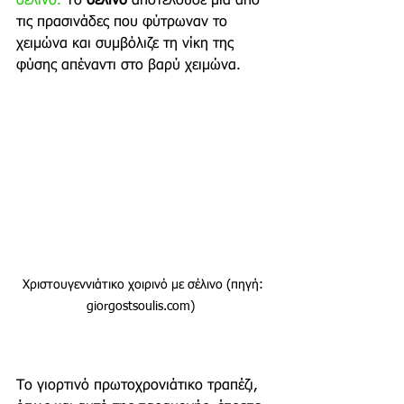
σέλινο.
 Το 
σέλινο 
αποτελούσε μία από 
τις πρασινάδες που φύτρωναν το 
χειμώνα και συμβόλιζε τη νίκη της 
φύσης απέναντι στο βαρύ χειμώνα. 
Χριστουγεννιάτικο χοιρινό με σέλινο (πηγή: 
giorgostsoulis.com)  
Το γιορτινό πρωτοχρονιάτικο τραπέζι, 