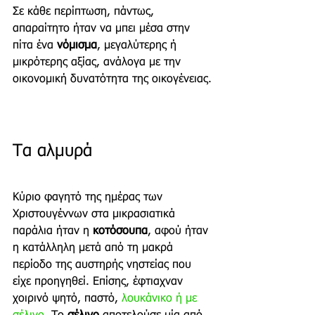
Σε κάθε περίπτωση, πάντως, 
απαραίτητο ήταν να μπει μέσα στην 
πίτα ένα 
νόμισμα
, μεγαλύτερης ή 
μικρότερης αξίας, ανάλογα με την 
οικονομική δυνατότητα της οικογένειας.
Τα αλμυρά
Κύριο φαγητό της ημέρας των 
Χριστουγέννων στα μικρασιατικά 
παράλια ήταν η 
κοτόσουπα
, αφού ήταν 
η κατάλληλη μετά από τη μακρά 
περίοδο της αυστηρής νηστείας που 
είχε προηγηθεί. Επίσης, έφτιαχναν 
χοιρινό ψητό, παστό, 
λουκάνικο ή με 