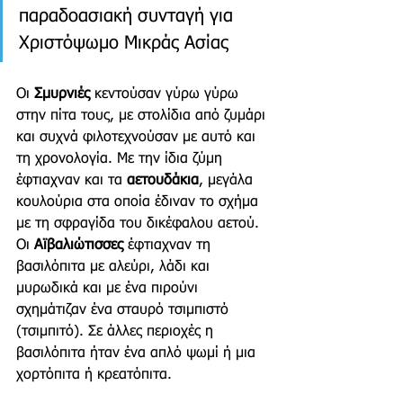
παραδοασιακή συνταγή για 
Χριστόψωμο Μικράς Ασίας
Οι 
Σμυρνιές
 κεντούσαν γύρω γύρω 
στην πίτα τους, με στολίδια από ζυμάρι 
και συχνά φιλοτεχνούσαν με αυτό και 
τη χρονολογία. Με την ίδια ζύμη 
έφτιαχναν και τα 
αετουδάκια
, μεγάλα 
κουλούρια στα οποία έδιναν το σχήμα 
με τη σφραγίδα του δικέφαλου αετού. 
Οι 
Αϊβαλιώτισσες
 έφτιαχναν τη 
βασιλόπιτα με αλεύρι, λάδι και 
μυρωδικά και με ένα πιρούνι 
σχημάτιζαν ένα σταυρό τσιμπιστό 
(τσιμπιτό). Σε άλλες περιοχές η 
βασιλόπιτα ήταν ένα απλό ψωμί ή μια 
χορτόπιτα ή κρεατόπιτα. 