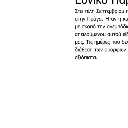
Εθνικό Πά
Στα τέλη Σεπτεμβρίου 
στην Πράγα. Ήταν η κα
Μόδα & Ομορφιά
Θέα
με σκοπό την ανεμπόδι
απειλούμενου αυτού εί
μας. Τις ημέρες που δε
Δράσεις
Χορηγός Επικ
διάθεση των όμορφων α
αξιόπιστα.