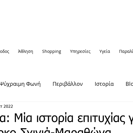
οδος
Άθληση
Shopping
Υπηρεσίες
Υγεία
Παραλί
Ψύχραιμη Φωνή
Περιβάλλον
Ιστορία
Bl
Υγεία & Ευεξία
Πολιτισμός
Άθληση
κτ 2022
: Μία ιστορία επιτυχίας γ
Έξοδος
Πρόσωπα
Αφηγήσεις
Νέα / Ειδήσ