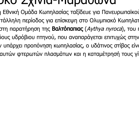
ρκο Σχινιά-Μαραθώνα
η Εθνική Ομάδα Κωπηλασίας ταξίδευε για Πανευρωπαϊκο
τάλληλη περίοδος για επίσκεψη στο Ολυμπιακό Κωπηλα
τρο
Deco
Παιδί
Auto
Εκκλησίες Μαρ
στη παρατήρηση της 
Βαλτόπαπιας
 (
Aythya nyroca
), του
δους υδρόβιου πτηνού, που αναπαράγεται επιτυχώς στην
ν υπάρχει προπόνηση κωπηλασίας, ο υδάτινος στίβος είν
οινωνίας
Μαραθώνια Μονοπάτια
υτών φτερωτών πλασμάτων και η καταμέτρησή τους γίν