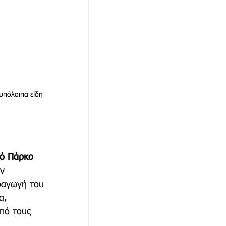
υπόλοιπα είδη 
κό Πάρκο 
ν 
ραγωγή του 
α, 
από τους 