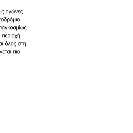
ύς αγώνες 
τοδρόμιο 
αθώνα
 παγκοσμίως 
 περιοχή 
αι όλος στη 
εται πιο 