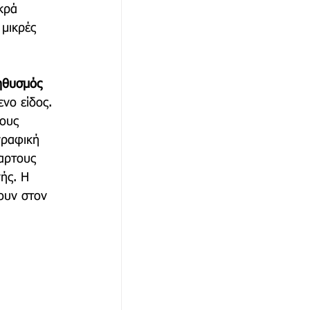
κρά 
μικρές 
ηθυσμός 
νο είδος. 
τους 
γραφική 
αρτους 
ής. Η 
ουν στον 