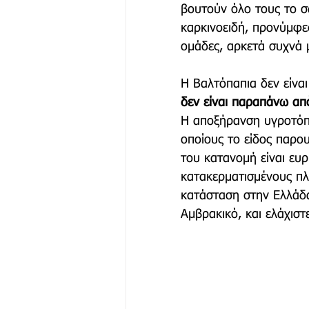
βουτούν όλο τους το σ
καρκινοειδή, προνύμφες
ομάδες, αρκετά συχνά 
Η Βαλτόπαπια δεν είναι
δεν είναι παραπάνω απ
Η αποξήρανση υγροτόπων
οποίους το είδος παρο
του κατανομή είναι ευρ
κατακερματισμένους πλ
κατάσταση στην Ελλάδα
Αμβρακικό, και ελάχιστ