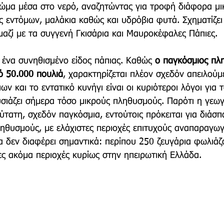
ώμα μέσα στο νερό, αναζητώντας για τροφή διάφορα μι
 εντόμων, μαλάκια καθώς και υδρόβια φυτά. Σχηματίζει 
μαζί με τα συγγενή Γκισάρια και Μαυροκέφαλες Πάπιες.
 ένα συνηθισμένο είδος πάπιας. Καθώς 
ο παγκόσμιος πλ
ό 50.000 πουλιά
, χαρακτηρίζεται πλέον σχεδόν απειλούμε
 και το εντατικό κυνήγι είναι οι κυριότεροι λόγοι για 
υσιάζει σήμερα τόσο μικρούς πληθυσμούς. Παρότι η γεω
ύτατη, σχεδόν παγκόσμια, εντούτοις πρόκειται για διάσπ
ηθυσμούς, με ελάχιστες περιοχές επιτυχούς αναπαραγωγ
 δεν διαφέρει σημαντικά: περίπου 250 ζευγάρια φωλιάζ
ες ακόμα περιοχές κυρίως στην ηπειρωτική Ελλάδα. 