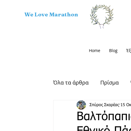
We Love Marathon
Home
Blog
Έξ
Όλα τα άρθρα
Πρίσμα
Αρχαίος Μαραθώνας
Σπύρος Σκαρέας
15 Ο
Βαλτόπαπια
Μαραθώνιος Δρόμος