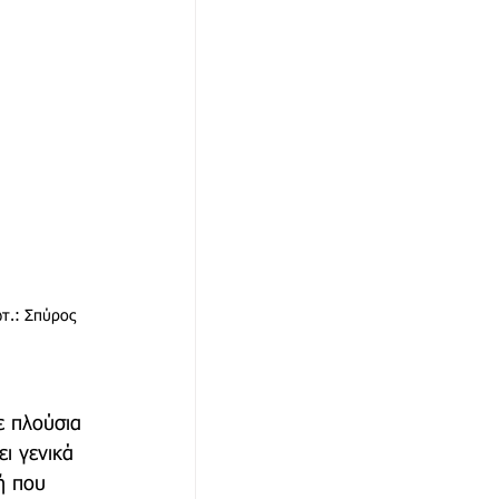
τ.: Σπύρος 
ε πλούσια 
ι γενικά 
ή που 