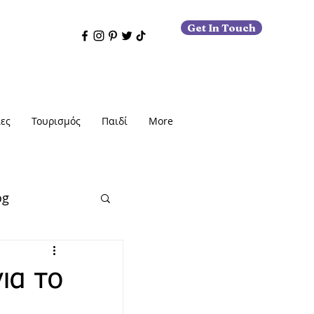
Get In Touch
ες
Τουρισμός
Παιδί
More
og
ια το
εις