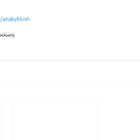
n/anakyklosh
ύκλωση