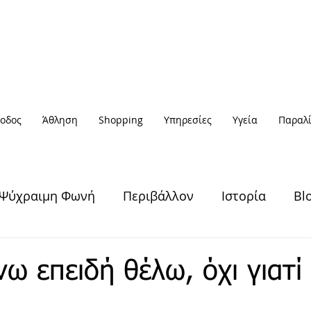
οδος
Άθληση
Shopping
Υπηρεσίες
Υγεία
Παραλί
Ψύχραιμη Φωνή
Περιβάλλον
Ιστορία
Bl
Υγεία & Ευεξία
Πολιτισμός
Άθληση
ω επειδή θέλω, όχι γιατί
Έξοδος
Πρόσωπα
Αφηγήσεις
Νέα / Ειδήσ