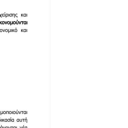
ίρισης και 
αθώνα
κονομούνται 
νομικό και 
οποιούνται 
κασία αυτή 
γονται νέα 