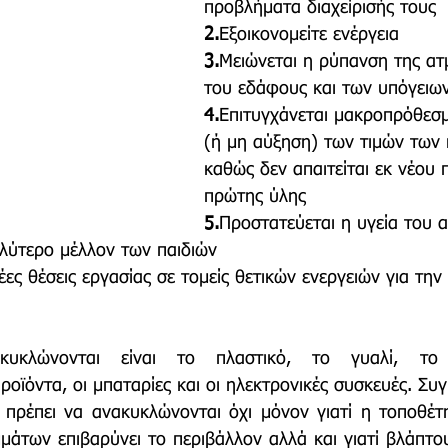
προβλήματα διαχείρισής τους 
2.
Εξοικονομείτε ενέργεια
3.
Μειώνεται η ρύπανση της ατ
του εδάφους και των υπόγειω
4.
Επιτυγχάνεται μακροπρόθεσ
(ή μη αύξηση) των τιμών των 
καθώς δεν απαιτείται εκ νέου
πρώτης ύλης
5.
Προστατεύεται η υγεία του 
αλύτερο μέλλον των παιδιών 
ες θέσεις εργασίας σε τομείς θετικών ενεργειών για την
υκλώνονται είναι το πλαστικό, το γυαλί, το 
ϊόντα, οι μπαταρίες και οι ηλεκτρονικές συσκευές. Συγκ
 πρέπει να ανακυκλώνονται όχι μόνον γιατί η τοποθέτ
άτων επιβαρύνει το περιβάλλον αλλά και γιατί βλάπτου