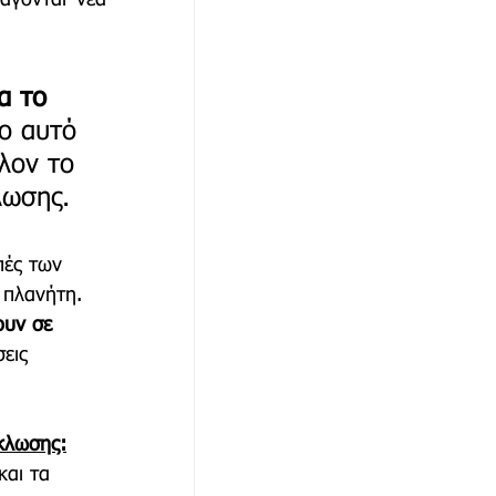
α το 
ο αυτό 
λον το 
λωσης.
πές των 
 πλανήτη.  
ουν σε 
εις 
κλωσης:
και τα 