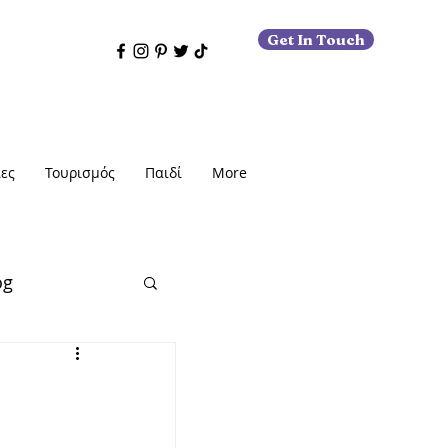
Get In Touch
ες
Τουρισμός
Παιδί
More
og
εις