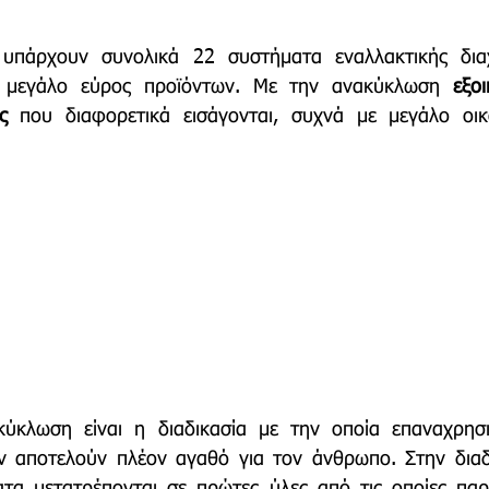
πάρχουν συνολικά 22 συστήματα εναλλακτικής διαχε
τρο
Deco
Παιδί
Auto
Εκκλησίες Μαρ
 μεγάλο εύρος προϊόντων. Με την ανακύκλωση 
εξοι
ς
 που διαφορετικά εισάγονται, συχνά με μεγάλο οικο
  
οινωνίας
Μαραθώνια Μονοπάτια
κύκλωση είναι η διαδικασία με την οποία επαναχρησιμ
ν αποτελούν πλέον αγαθό για τον άνθρωπο. Στην διαδι
τα μετατρέπονται σε πρώτες ύλες από τις οποίες παρά