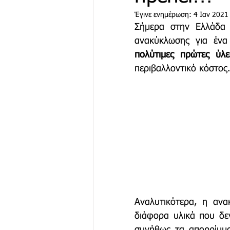
Έγινε ενημέρωση:
4 Ιαν 2021
Σήμερα στην Ελλάδα υ
Μόδα & Ομορφιά
Θέα
ανακύκλωσης για ένα
πολύτιμες πρώτες ύλε
περιβαλλοντικό κόστος.
Δράσεις
Χορηγός Επικ
Αναλυτικότερα, η ανα
διάφορα υλικά που δε
συνήθως τα απορρίμμα