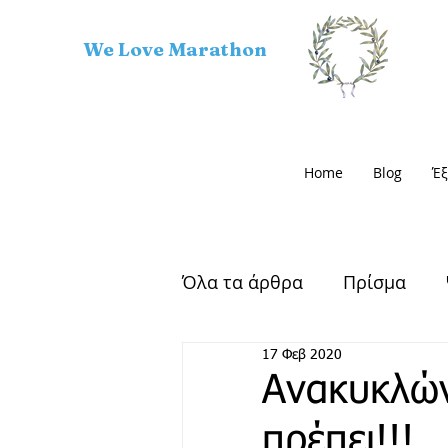
We Love Marathon
Home
Blog
Έξ
Όλα τα άρθρα
Πρίσμα
17 Φεβ 2020
Αρχαίος Μαραθώνας
Ανακυκλών
πρέπει!!!
Μαραθώνιος Δρόμος