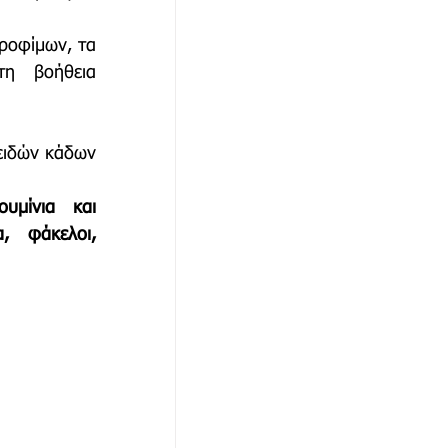
ροφίμων, τα 
η βοήθεια 
ειδών κάδων 
μίνια και 
, φάκελοι, 