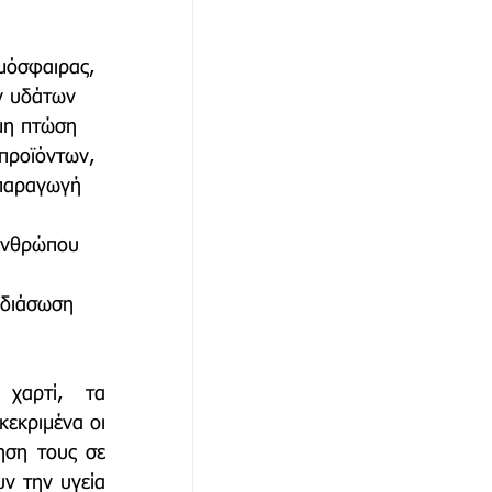
μόσφαιρας, 
ν υδάτων
μη πτώση 
προϊόντων, 
 παραγωγή 
ανθρώπου 
 διάσωση 
χαρτί, τα 
εκριμένα οι 
ηση τους σε 
ν την υγεία 