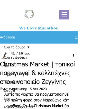
We Love Marathon
Ανάρτηση
Όλα τα άρθρα
Νέα / Ειδήσεις
Όλα τα άρθρα
11 Δεκ 2023
Christmas Market | τοπικοί
Πρίσμα
παραγωγοί & καλλιτέχνες
Ψύχραιμη Φωνή
στο οινοποιείο Ζεγγίνης
Περιβάλλον
Έγινε ενημέρωση:
15 Δεκ 2023
Ιστορία
Αυτές τις γιορτές θα πραγματοποιηθεί 
Blog
για πρώτη φορά στον Μαραθώνα κάτι 
μοναδικό! Το 
1ο Christmas Market
 θα 
Αρχαίος Μαραθώνας