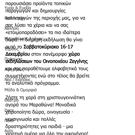
παρουσιάσει προϊόντα τοπικών 
Υγεία & Ευεξία
παραγωγών και δημιουργίες 
καλλιτεχνών της περιοχής μας, για να 
Πολιτισμός
σας λύσει τα χέρια και να σας 
Άθληση
«ετοιμοπαραδόσει» τα πιο ιδαίτερα 
Μαραθώνιος Δρόμος
δώρα! Η διήμερη εκδήλωση θα γίνει 
αυτό το 
Σαββατοκύριακο 16-17 
Έξοδος
Δεκεμβρίου
 στον πανέμορφο 
χώρο 
Πρόσωπα
εκδηλώσεων του Οινοποιείου Ζεγγίνης 
και σας παραθέτουμε αλφαβητικά τους 
Αφηγήσεις
συμμετέχοντες ενώ στο τέλος θα βρείτε 
Νέα / Ειδήσεις
το αναλυτικό πρόγραμμα.
Μόδα & Ομορφιά
Ζήστε τη χαρά στη χριστουγεννιάτικη 
Θέατρο
αγορά του Μαραθώνα! Μοναδικά 
Deco
χειροποίητα δώρα, οινογευσία - 
γευσιγνωσία και πολλές 
Παιδί
δραστηριότητες για παιδιά - μια 
Auto
γιορτινή ημέρα για όλη την οικογένεια! 