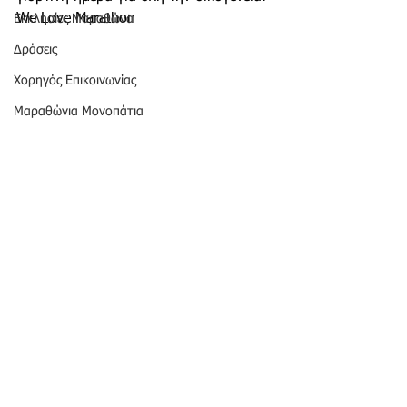
We Love Marathon 
Εκκλησίες Μαραθώνα
Δράσεις
Χορηγός Επικοινωνίας
Μαραθώνια Μονοπάτια