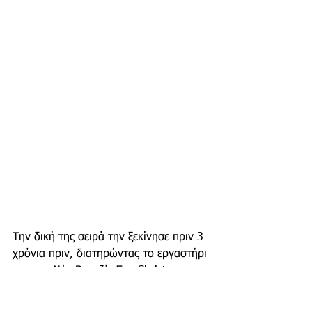
Την δική της σειρά την ξεκίνησε πριν 3 
χρόνια πριν, διατηρώντας το εργαστήρι 
της στο Νέο Βουτζά. Στο Christmas 
Market θα βρείτε 
κοσμήματα κυρίως 
από ασήμι και επιχρυσωμένα ενώ θα 