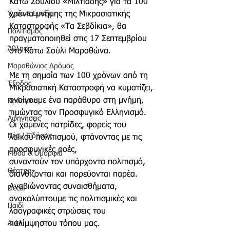
Κάτω Σουλίου «Μιλτιάδης» για τα 100 
Υγεία & Ευεξία
χρόνια μνήμης της Μικρασιατικής 
Καταστροφής «Τα Σεβδίκια», θα 
Πολιτισμός
πραγματοποιηθεί στις 17 Σεπτεμβρίου 
Άθληση
στο Κάτω Σούλι Μαραθώνα.
Μαραθώνιος Δρόμος
Με τη σημαία των 100 χρόνων από τη 
Έξοδος
Μικρασιατική Καταστροφή να κυματίζει,
ανοίγουμε ένα παράθυρο στη μνήμη, 
Πρόσωπα
τιμώντας τον Προσφυγικό Ελληνισμό.
Αφηγήσεις
Οι χαμένες πατρίδες, φορείς του 
Νέα / Ειδήσεις
λαϊκού πολιτισμού, φτάνοντας με τις 
προσφυγικές ροές, 
Μόδα & Ομορφιά
συναντούν τον υπάρχοντα πολιτισμό, 
Θέατρο
διανθίζονται και πορεύονται παρέα. 
Αναβιώνοντας συναισθήματα, 
Deco
ανακαλύπτουμε τις πολιτισμικές και 
Παιδί
λαογραφικές στρώσεις του 
Auto
παλίμψηστου τόπου μας.