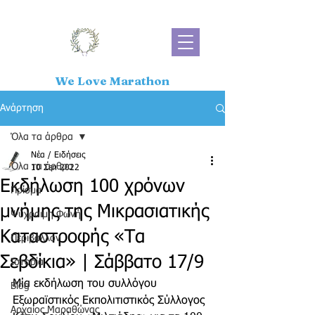
We Love Marathon
Ανάρτηση
Όλα τα άρθρα
Νέα / Ειδήσεις
Όλα τα άρθρα
10 Σεπ 2022
Εκδήλωση 100 χρόνων
Πρίσμα
μνήμης της Μικρασιατικής
Ψύχραιμη Φωνή
Καταστροφής «Τα
Περιβάλλον
Σεβδίκια» | Σάββατο 17/9
Ιστορία
Μία εκδήλωση του συλλόγου 
Blog
Εξωραϊστικός Εκπολιτιστικός Σύλλογος 
Αρχαίος Μαραθώνας