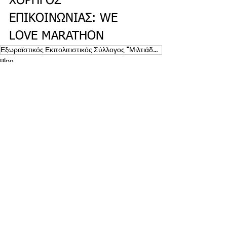
ΧΟΡΗΓΟΣ 
ΕΠΙΚΟΙΝΩΝΙΑΣ: WE 
LOVE MARATHON
Εξωραϊστικός Εκπολιτιστικός Σύλλογος "Μιλτιάδης" Κάτω Σούλι Μαραθώνα
Blog
Εμφάνιση όλων
Πρόσφατες αναρτήσεις