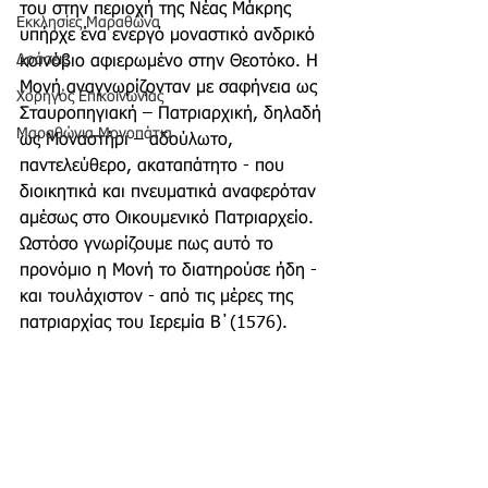
του στην περιοχή της Νέας Μάκρης 
Εκκλησίες Μαραθώνα
υπήρχε ένα ενεργό μοναστικό ανδρικό 
Δράσεις
κοινόβιο αφιερωμένο στην Θεοτόκο. Η 
Μονή αναγνωρίζονταν με σαφήνεια ως 
Χορηγός Επικοινωνίας
Σταυροπηγιακή – Πατριαρχική, δηλαδή 
Μαραθώνια Μονοπάτια
ως Μοναστήρι – αδούλωτο, 
παντελεύθερο, ακαταπάτητο - που 
διοικητικά και πνευματικά αναφερόταν 
αμέσως στο Οικουμενικό Πατριαρχείο. 
Ωστόσο γνωρίζουμε πως αυτό το 
προνόμιο η Μονή το διατηρούσε ήδη - 
και τουλάχιστον - από τις μέρες της 
πατριαρχίας του Ιερεμία Β΄(1576).