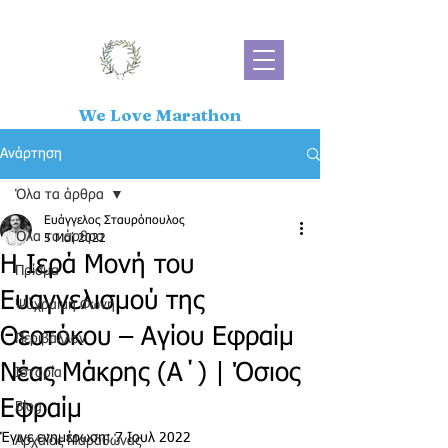
We Love Marathon
Ανάρτηση
Όλα τα άρθρα
Ευάγγελος Σταυρόπουλος
Όλα τα άρθρα
5 Μαΐ 2022
Η Ιερά Μονή του
Πρίσμα
Ευαγγελισμού της
Ψύχραιμη Φωνή
Θεοτόκου – Αγίου Εφραίμ
Περιβάλλον
Νέας Μάκρης (Α΄) | Όσιος
Ιστορία
Εφραίμ
Blog
Έγινε ενημέρωση:
7 Ιουλ 2022
Αρχαίος Μαραθώνας