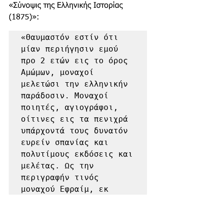
«Σύνοψις της Ελληνικής Ιστορίας
(1875)»: 
«Θαυμαστόν εστίν ότι 
μίαν περιήγησιν εμού 
προ 2 ετών εις το όρος

Αμώμων, μοναχοί 
μελετώσι την ελληνικήν 
παράδοσιν. Μοναχοί 
ποιητές, αγιογράφοι, 
οίτινες εις τα πενιχρά 
υπάρχοντά τους δυνατόν 
ευρείν σπανίας και 
πολυτίμους εκδόσεις και 
μελέτας. Ως την 
περιγραφήν τινός 
μοναχού Εφραίμ, εκ 
Τρικάλων Θεσσαλίας, 
όστις εμαρτύρησεν επί 