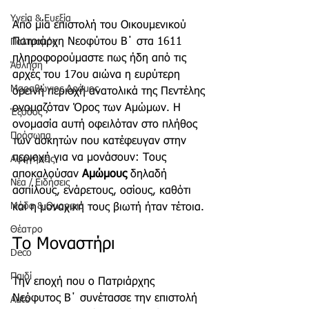
Υγεία & Ευεξία
Από μία επιστολή του Οικουμενικού 
Πατριάρχη Νεοφύτου Β΄ στα 1611 
Πολιτισμός
πληροφορούμαστε πως ήδη από τις 
Άθληση
αρχές του 17ου αιώνα η ευρύτερη 
Μαραθώνιος Δρόμος
ορεινή περιοχή ανατολικά της Πεντέλης 
ονομαζόταν Όρος των Αμώμων. Η 
Έξοδος
ονομασία αυτή οφειλόταν στο πλήθος 
Πρόσωπα
των ασκητών που κατέφευγαν στην 
περιοχή για να μονάσουν: Τους 
Αφηγήσεις
αποκαλούσαν 
Αμώμους 
δηλαδή 
Νέα / Ειδήσεις
ασπίλους, ενάρετους, οσίους, καθότι 
Μόδα & Ομορφιά
και η μοναχική τους βιωτή ήταν τέτοια.
Θέατρο
Το Μοναστήρι 
Deco
Παιδί
Την εποχή που ο Πατριάρχης 
Νεόφυτος Β΄ συνέτασσε την επιστολή 
Auto