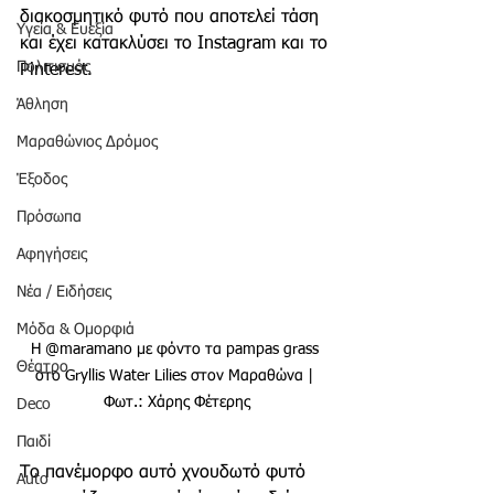
διακοσμητικό φυτό που αποτελεί τάση 
Υγεία & Ευεξία
και έχει κατακλύσει το Instagram και το 
Πολιτισμός
Pinterest.
Άθληση
Μαραθώνιος Δρόμος
Έξοδος
Πρόσωπα
Αφηγήσεις
Νέα / Ειδήσεις
Μόδα & Ομορφιά
Η @maramano με φόντο τα pampas grass 
Θέατρο
στο Gryllis Water Lilies στον Μαραθώνα | 
Φωτ.: Χάρης Φέτερης
Deco
Παιδί
Το πανέμορφο αυτό χνουδωτό φυτό 
Auto