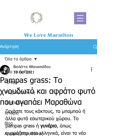
We Love Marathon
Ανάρτηση
Όλα τα άρθρα
Βιολέττα Αθανασιάδου
Όλα τα άρθρα
10 Οκτ 2021
Pampas grass: Το
Πρίσμα
χνουδωτό και αφράτο φυτό
Ψύχραιμη Φωνή
που αγαπάει Μαραθώνα
Περιβάλλον
Ξεχάστε τους κάκτους, τα μπαμπού ή 
Ιστορία
άλλα φυτά εσωτερικού χώρου. Το 
Blog
pampas grass ή 
γυνέριο
, όπως 
ονομάζεται στα ελληνικά, είναι το νέο 
Αρχαίος Μαραθώνας