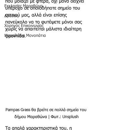
που μοιάζει με φτερά, όχι μόνο δείχνει 
Εκκλησίες Μαραθώνα
υπέροχο σε οποιοδήποτε σημείο του 
σπιτιού μας, αλλά είναι επίσης 
Δράσεις
πανεύκολο να το φυτέψετε μόνοι σας 
Χορηγός Επικοινωνίας
χωρίς να απαιτείται μάλιστα ιδιαίτερη 
Μαραθώνια Μονοπάτια
φροντίδα.
Pampas Grass θα βρείτε σε πολλά σημεία του 
δήμου Μαραθώνα | Φωτ.: Unsplush
Τα απαλά χαρακτηριστικά του, η 