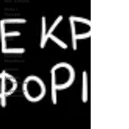
Νέα / Ειδήσεις
Μόδα &
Ομορφιά
Θέατρο
Deco
Παιδί
Auto
Εκκλησίες
Μαραθώνα
Δράσεις
Χορηγός
Επικοινωνίας
Μαραθώνια
Μονοπάτια