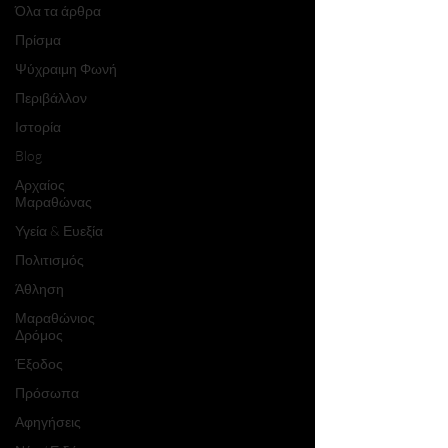
Όλα τα άρθρα
Πρίσμα
Ψύχραιμη Φωνή
Περιβάλλον
Ιστορία
Blog
Αρχαίος
Μαραθώνας
Υγεία & Ευεξία
Πολιτισμός
Άθληση
Μαραθώνιος
Δρόμος
Έξοδος
Πρόσωπα
Αφηγήσεις