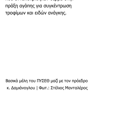
πράξη αγάπης για συγκέντρωση 
τροφίμων και ειδών ανάγκης. 
Βασικά μέλη του ΠΥΣΕΘ μαζί με τον πρόεδρο 
κ. Δαμιάνογλου | Φωτ.: Στέλιος Μανταλέρος
Το 
ΠΥ.Σ.ΕΘ
. ξεκίνησε την 
δραστηριότητά του το 2007 και είναι 
αναγνωρισμένο αρμοδίως από την 
Γενική Γραμματεία Πολιτικής 