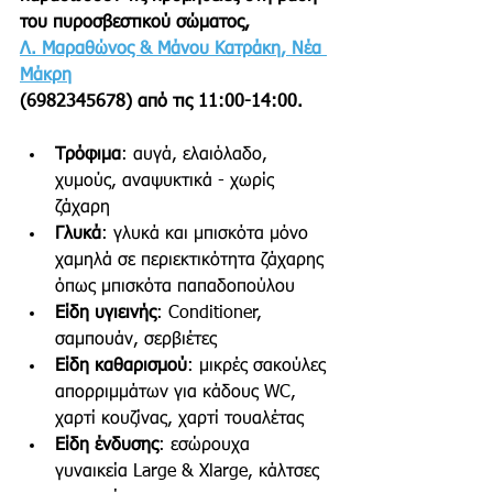
του πυροσβεστικού σώματος, 
Λ. Μαραθώνος & Μάνου Κατράκη, Νέα 
Μάκρη
(6982345678) από τις 11:00-14:00. 
Τρόφιμα
: αυγά, ελαιόλαδο, 
χυμούς, αναψυκτικά - χωρίς 
ζάχαρη 
Γλυκά
: γλυκά και μπισκότα μόνο 
χαμηλά σε περιεκτικότητα ζάχαρης 
όπως μπισκότα παπαδοπούλου 
Είδη υγιεινής
: Conditioner, 
σαμπουάν, σερβιέτες
Είδη καθαρισμού
: μικρές σακούλες 
απορριμμάτων για κάδους WC, 
χαρτί κουζίνας, χαρτί τουαλέτας
Είδη ένδυσης
: εσώρουχα 
γυναικεία Large & Xlarge, κάλτσες 