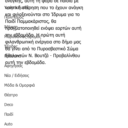
ανάγκης, αυτή τη φορά σε παιδιά με 
Υγεία & Ευεξία
νοητική στέρηση που το έχουν ανάγκη 
και φιλοξενούνται στο Ίδρυμα για το 
Πολιτισμός
Παιδί Παμμακάριστος, θα 
Άθληση
πραγματοποιηθεί ενόψει εορτών αυτή 
την εβδομάδα. Η πρώτη αυτή 
Μαραθώνιος Δρόμος
φιλανθρωπική ενέργεια στο δήμο μας 
Έξοδος
θα γίνει από το Πυροσβεστικό Σώμα 
Εθελοντών Ν. Βουτζά - Προβαλίνθου 
Πρόσωπα
αυτή την εβδομάδα.
Αφηγήσεις
Νέα / Ειδήσεις
Μόδα & Ομορφιά
Θέατρο
Deco
Παιδί
Auto