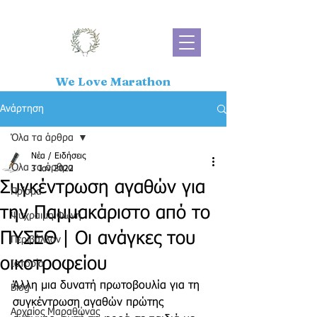
We Love Marathon
Ανάρτηση
Όλα τα άρθρα
Νέα / Ειδήσεις
Όλα τα άρθρα
3 Ιαν 2022
Συγκέντρωση αγαθών για
Πρίσμα
την Παμμακάριστο από το
Ψύχραιμη Φωνή
ΠΥΣΕΘ | Οι ανάγκες του
Περιβάλλον
οικοτροφείου
Ιστορία
Άλλη μια δυνατή πρωτοβουλία για τη 
Blog
συγκέντρωση αγαθών πρώτης 
Αρχαίος Μαραθώνας