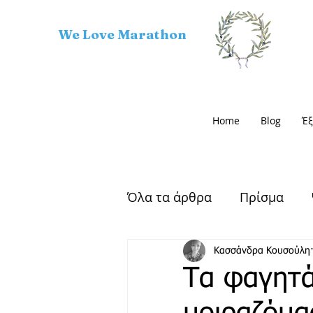
We Love Marathon
Home
Blog
Έξ
Όλα τα άρθρα
Πρίσμα
Αρχαίος Μαραθώνας
Κασσάνδρα Κουσούλη
Τα φαγητά
Μαραθώνιος Δρόμος