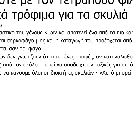
στε με τον τετράποδο φί
κά τρόφιμα για τα σκυλιά
τρο
Deco
Παιδί
Auto
Εκκλησίες Μαρ
23
αστικό του γένους Κύων και αποτελεί ένα από τα πιο κοι
ται σαρκοφάγο μιας και η καταγωγή του προέρχεται από 
οινωνίας
Μαραθώνια Μονοπάτια
εται σαν παμφάγο.
λων δεν γνωρίζουν ότι ορισμένες τροφές, αν καταναλωθο
ς
 από τον σκύλο μπορεί να αποδειχτούν τοξικές για αυτό
να κάνουμε όλοι οι ιδιοκτήτες σκυλιών - «Αυτό μπορεί 