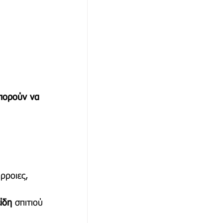
μπορούν να 
ρροιες, 
ίδη
 σπιτιού 