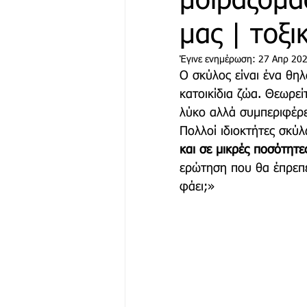
μοιραζόμα
μας | τοξι
Μόδα & Ομορφιά
Θέα
Έγινε ενημέρωση:
27 Απρ 20
Ο σκύλος είναι ένα θηλ
κατοικίδια ζώα. Θεωρεί
Δράσεις
Χορηγός Επικ
λύκο αλλά συμπεριφέρ
Πολλοί ιδιοκτήτες σκύ
και σε μικρές ποσότητε
ερώτηση που θα έπρεπε 
φάει;»