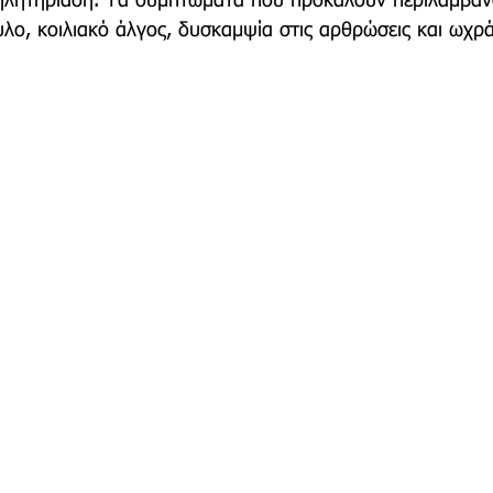
ηλητηρίαση. Τα συμπτώματα που προκαλούν περιλαμβάν
υλο, κοιλιακό άλγος, δυσκαμψία στις αρθρώσεις και ωχρ