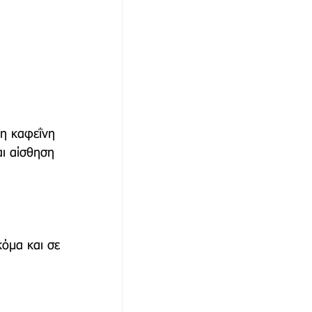
 η καφεΐνη 
ι αίσθηση 
κόμα και σε 