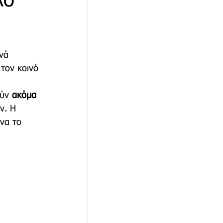
λο
αθώνα
νά 
τον κοινό 
ύν 
ακόμα 
ν. Η 
να το 