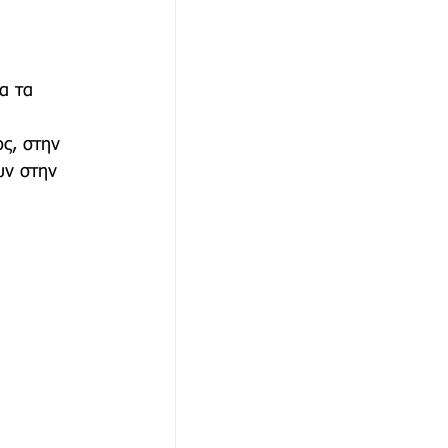
ια τα 
ς, στην 
υν στην 