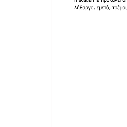
macadamia προκαλεί δ
λήθαργο, εμετό, τρέμο