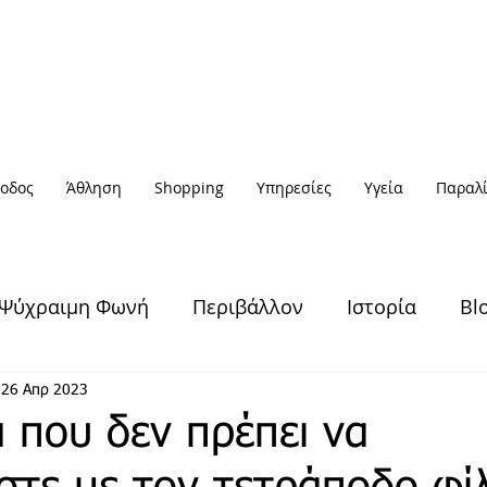
οδος
Άθληση
Shopping
Υπηρεσίες
Υγεία
Παραλί
Ψύχραιμη Φωνή
Περιβάλλον
Ιστορία
Bl
Υγεία & Ευεξία
Πολιτισμός
Άθληση
26 Απρ 2023
 που δεν πρέπει να
Έξοδος
Πρόσωπα
Αφηγήσεις
Νέα / Ειδήσ