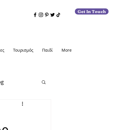
Get In Touch
ες
Τουρισμός
Παιδί
More
og
εις