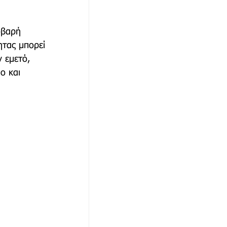
οβαρή 
ητας μπορεί 
 εμετό, 
ο και 